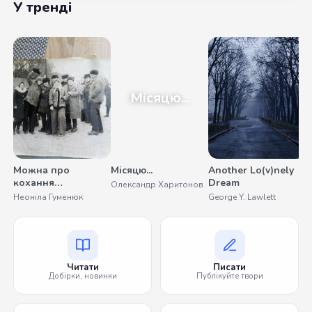
У тренді
Місяцю...
Можна про
Місяцю...
Another Lo(v)nely
У
кохання
Dream
Олександр Харитонов
С
помовчати
Неоніла Гуменюк
George Y. Lawlett
Читати
Писати
Добірки, новинки
Публікуйте твори