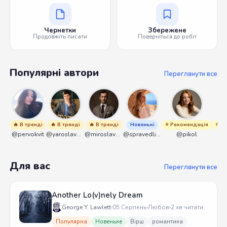
Чернетки
Збережене
Продовжіть писати
Поверніться до робіт
Популярні автори
Переглянути все
🔥 В тренді
🔥 В тренді
🔥 В тренді
Новенькі
⭐ Рекомендація
⭐ Р
@pervokvit
@yaroslavbrunko
@miroslavmaniyk
@spravedliwa
@pikol
Для вас
Переглянути все
Another Lo(v)nely Dream
George Y. Lawlett
05 Серпень
Любов
2 хв читати
Популярна
Новеньке
Вірш
романтика