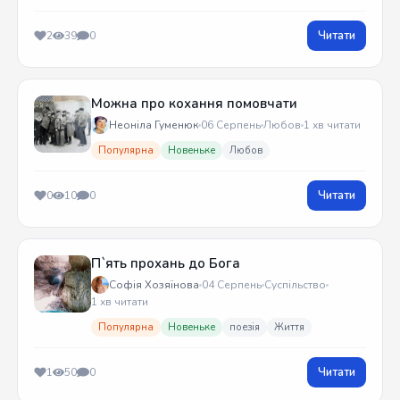
Читати
2
39
0
Можна про кохання помовчати
Неоніла Гуменюк
06 Серпень
Любов
1 хв читати
Популярна
Новеньке
Любов
Читати
0
10
0
П`ять прохань до Бога
Софія Хозяїнова
04 Серпень
Суспільство
1 хв читати
Популярна
Новеньке
поезія
Життя
Читати
1
50
0