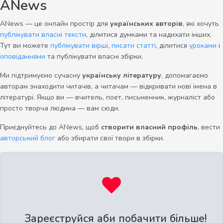
ANews
ANews — це онлайн простір для
українських авторів
, які хочуть
публікувати власні тексти
, ділитися думками та надихати інших.
Тут ви можете
публікувати вірші
,
писати статті
, ділитися
уроками
і
оповіданнями
та публікувати власні збірки.
Ми підтримуємо сучасну
українську літературу
, допомагаємо
авторам знаходити читачів, а читачам — відкривати нові імена в
літературі. Якщо ви — вчитель, поет, письменник, журналіст або
просто творча людина — вам сюди.
Приєднуйтесь до ANews, щоб
створити власний профіль
, вести
авторський блог
або збирати свої твори в збірки.
Зареєструйся аби побачити більше!