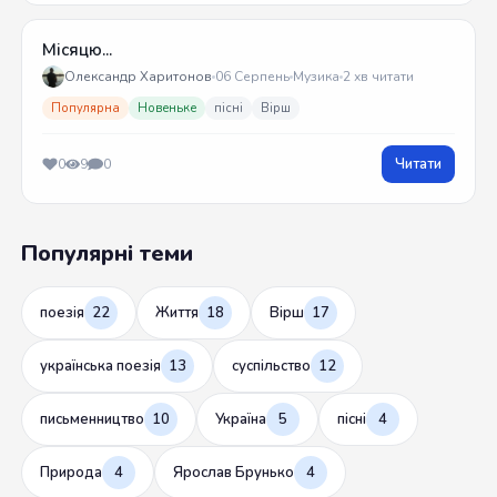
Місяцю...
Олександр Харитонов
06 Серпень
Музика
2 хв читати
Популярна
Новеньке
пісні
Вірш
Читати
0
9
0
Популярні теми
поезія
22
Життя
18
Вірш
17
українська поезія
13
суспільство
12
письменництво
10
Україна
5
пісні
4
Природа
4
Ярослав Брунько
4