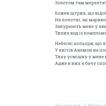
Золотом там мерехтят
Кожен штрих, що від
На полотні, як мариво
Занурюють мене у хви
Тихих вод із компліме
Небесні кольори, що я
У квітів Анемон на по
Тиху усмішку у мене
Адже в них я бачу спо
Дата написання : 13 Жовтень 2