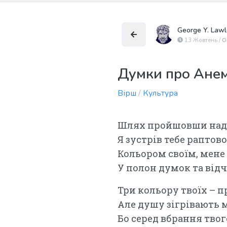
George Y. Lawl
13 Жовтень /
О
Думки про Ане
Вірш
/
Культура
Шлях пройшовши надт
Я зустрів тебе раптово
Кольором своїм, мене
У полон думок та відч
Три кольору твоїх – п
Але душу зігрівають 
Бо серед вбрання твог