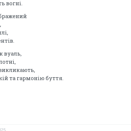
ь вогні.
ображений
,
лі,
нтів.
к вуаль,
лотні,
 викликають,
кій та гармонію буття.
025