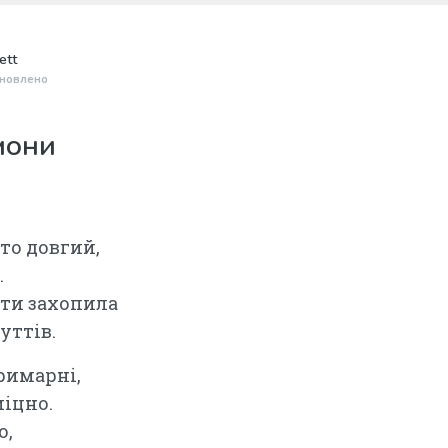
ett
новлено
мони
о довгий,
.
 ти захопила
уттів.
римарні,
міцно.
о,