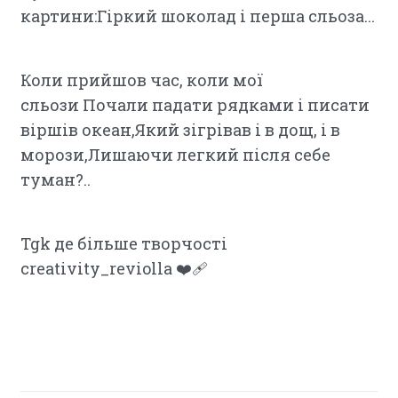
картини:Гіркий шоколад і перша сльоза...
Коли прийшов час, коли мої
сльози Почали падати рядками і писати
віршів океан,Який зігрівав і в дощ, і в
морози,Лишаючи легкий після себе
туман?..
Tgk де більше творчості
creativity_reviolla ❤️‍🩹