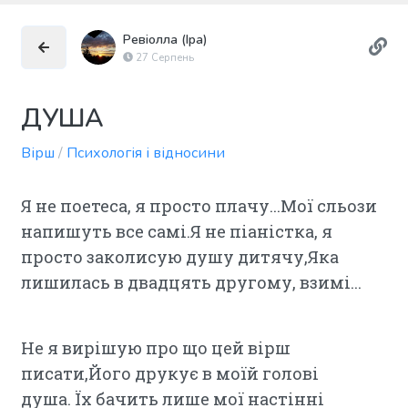
Ревіолла (Іра)
27 Серпень
ДУША
Вірш
/
Психологія і відносини
Я не поетеса, я просто плачу...Мої сльози
напишуть все самі.Я не піаністка, я
просто заколисую душу дитячу,Яка
лишилась в двадцять другому, взимі...
Не я вирішую про що цей вірш
писати,Його друкує в моїй голові
душа. Їх бачить лише мої настінні