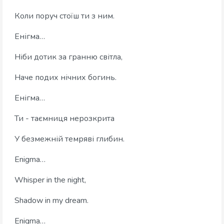
Коли поруч стоїш ти з ним.
Енігма…
Ніби дотик за гранню світла,
Наче подих нічних богинь.
Енігма…
Ти - таємниця нерозкрита
У безмежній темряві глибин.
Enigma…
Whisper in the night,
Shadow in my dream.
Enigma…