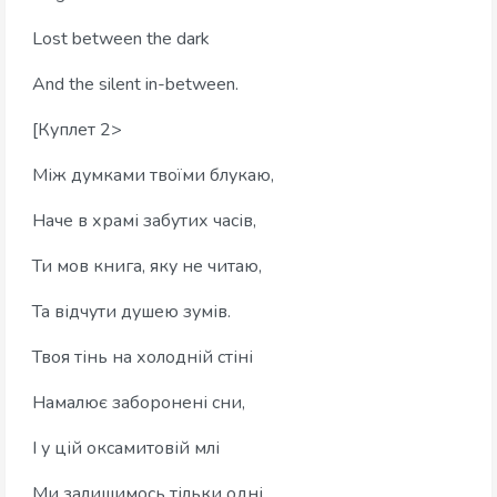
Lost between the dark
And the silent in-between.
[Куплет 2>
Між думками твоїми блукаю,
Наче в храмі забутих часів,
Ти мов книга, яку не читаю,
Та відчути душею зумів.
Твоя тінь на холодній стіні
Намалює заборонені сни,
І у цій оксамитовій млі
Ми залишимось тільки одні.