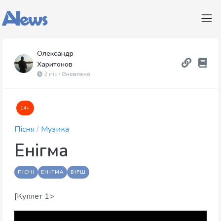
Олександр
Харитонов
2 міс /
Оновлено
14+
Пісня
/
Музика
Енігма
ПІСНІ
ЕНІГМА
ВІРШ
[Куплет 1>