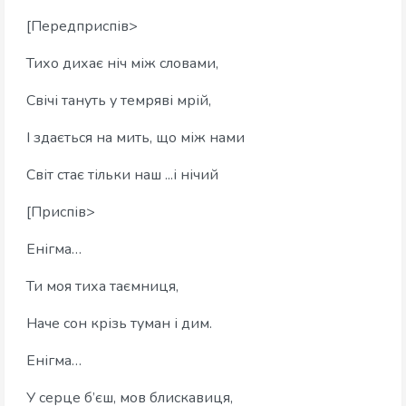
[Передприспів>
Тихо дихає ніч між словами,
Свічі тануть у темряві мрій,
І здається на мить, що між нами
Світ стає тільки наш ...і нічий
[Приспів>
Енігма…
Ти моя тиха таємниця,
Наче сон крізь туман і дим.
Енігма…
У серце б’єш, мов блискавиця,