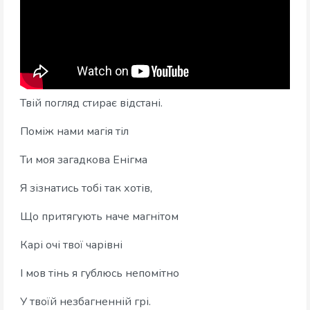
Твій погляд стирає відстані.
Поміж нами магія тіл
Ти моя загадкова Енігма
Я зізнатись тобі так хотів,
Що притягують наче магнітом
Карі очі твої чарівні
І мов тінь я гублюсь непомітно
У твоїй незбагненній грі.