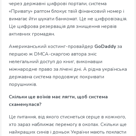
через державні цифрові портали, система
«Привату» раптом блокує твій фінансовий номер і
вимагає йти шукати банкомат. Це не цифровізація.
Це цифрова резервація для знищення нервів
активних громадян.
Американський хостинг-провайдер
GoDaddy
за
першою ж DMCA-скаргою автора зніс
нелегальний доступ до книг, виконавши
міжнародне право за лічені дні. А рідна українська
державна система продовжує покривати
порушників.
Скільки ще воїнів має лягти, щоб система
схаменулася?
Це питання, від якого стиснеться серце в кожного,
хто зараз наближає перемогу в окопах. Скільки ще
найкращих синів і доньок України мають покласти