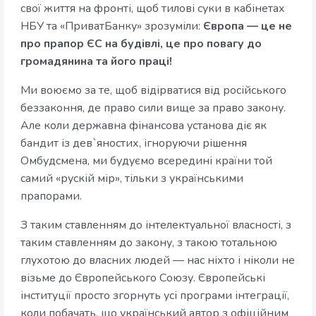
свої життя на фронті, щоб тилові суки в кабінетах
НБУ та «ПриватБанку» зрозуміли:
Європа — це не
про прапор ЄС на будівлі, це про повагу до
громадянина та його праці!
Ми воюємо за те, щоб відірватися від російського
беззаконня, де право сили вище за право закону.
Але коли державна фінансова установа діє як
бандит із дев`яностих, ігноруючи рішення
Омбудсмена, ми будуємо всередині країни той
самий «рускій мір», тільки з українськими
прапорами.
З таким ставленням до інтелектуальної власності, з
таким ставленням до закону, з такою тотальною
глухотою до власних людей — нас ніхто і ніколи не
візьме до Європейського Союзу. Європейські
інституції просто згорнуть усі програми інтеграції,
коли побачать, що український автор з офіційним