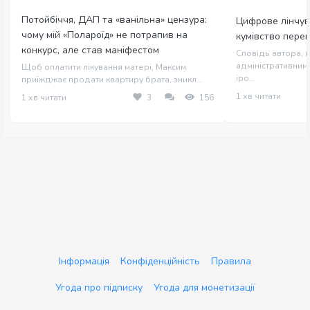
Потойбіччя, ДАП та «ванільна» цензура:
Цифрове лінчув
чому мій «Полароїд» не потрапив на
кумівство пере
конкурс, але став маніфестом
Сповідь автора, щ
адміністративним 
Щоб оплатити лікування матері, Максим
іро...
приїжджає продати квартиру брата, зникл...
1 хв читати
1 хв читати
3
156
Інформація
Конфіденційність
Правила
Угода про підписку
Угода для монетизації