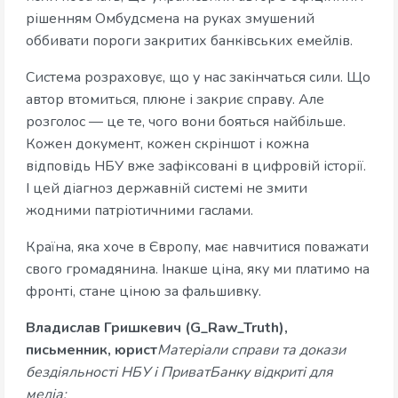
рішенням Омбудсмена на руках змушений
оббивати пороги закритих банківських емейлів.
Система розраховує, що у нас закінчаться сили. Що
автор втомиться, плюне і закриє справу. Але
розголос — це те, чого вони бояться найбільше.
Кожен документ, кожен скріншот і кожна
відповідь НБУ вже зафіксовані в цифровій історії.
І цей діагноз державній системі не змити
жодними патріотичними гаслами.
Країна, яка хоче в Європу, має навчитися поважати
свого громадянина. Інакше ціна, яку ми платимо на
фронті, стане ціною за фальшивку.
Владислав Гришкевич (G_Raw_Truth),
письменник, юрист
Матеріали справи та докази
бездіяльності НБУ і ПриватБанку відкриті для
медіа: