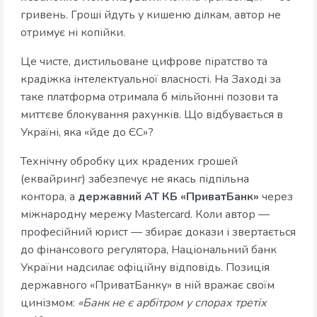
гривень. Гроші йдуть у кишеню ділкам, автор не
отримує ні копійки.
Це чисте, дистильоване цифрове піратство та
крадіжка інтелектуальної власності. На Заході за
таке платформа отримала б мільйонні позови та
миттєве блокування рахунків. Що відбувається в
Україні, яка «йде до ЄС»?
Технічну обробку цих крадених грошей
(еквайринг) забезпечує не якась підпільна
контора, а
державний АТ КБ «ПриватБанк»
через
міжнародну мережу Mastercard. Коли автор —
професійний юрист — збирає докази і звертається
до фінансового регулятора, Національний банк
України надсилає офіційну відповідь. Позиція
державного «ПриватБанку» в ній вражає своїм
цинізмом:
«Банк не є арбітром у спорах третіх