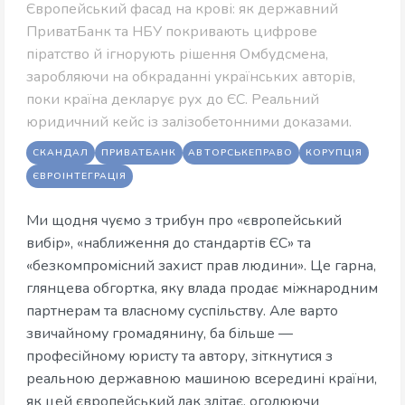
Європейський фасад на крові: як державний
ПриватБанк та НБУ покривають цифрове
піратство й ігнорують рішення Омбудсмена,
заробляючи на обкраданні українських авторів,
поки країна декларує рух до ЄС. Реальний
юридичний кейс із залізобетонними доказами.
СКАНДАЛ
ПРИВАТБАНК
АВТОРСЬКЕПРАВО
КОРУПЦІЯ
ЄВРОІНТЕГРАЦІЯ
Ми щодня чуємо з трибун про «європейський
вибір», «наближення до стандартів ЄС» та
«безкомпромісний захист прав людини». Це гарна,
глянцева обгортка, яку влада продає міжнародним
партнерам та власному суспільству. Але варто
звичайному громадянину, ба більше —
професійному юристу та автору, зіткнутися з
реальною державною машиною всередині країни,
як цей європейський лак злітає, оголюючи