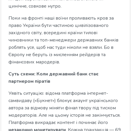
цинічне, совкове нутро.
Поки на фронті наші воїни проливають кров за
право України бути частиною цивілізованого
західного світу, всередині країни тилові
чиновники та топ-менеджери державних банків
роблять усе, щоб нас туди ніколи не взяли. Бо в
Європу не беруть із мисленням рейдерів та
фінансових мародерів.
Суть схеми: Коли державний банк стає
партнером піратів
Уявіть ситуацію: відома платформа інтернет-
самвидаву («Букнет») блокує акаунт українського
автора за відмову міняти фінал твору під тиском
модераторів. Але на цьому історія не закінчується.
Платформа викрадає контент і починає його
незаконно монетизувати
. Кожна транзакція — 69