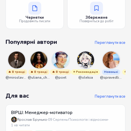
Чернетки
Збережене
Продовжіть писати
Поверніться до робіт
Популярні автори
Переглянути все
🔥 В тренді
🔥 В тренді
🔥 В тренді
⭐ Рекомендація
Новенькі
⭐ Р
@miroslavmaniyk
@uliana_chernenko
@poet
@oleksa
@spravedliwa
Для вас
Переглянути все
ВІРШ: Менеджер-мотиватор
Ярослав Брунько
09 Серпень
Психологія і відносини
1 хв читати