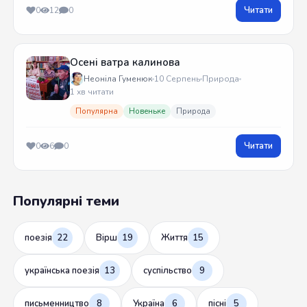
Читати
0
12
0
Осені ватра калинова
Неоніла Гуменюк
10 Серпень
Природа
1 хв читати
Популярна
Новеньке
Природа
Читати
0
6
0
Популярні теми
поезія
22
Вірш
19
Життя
15
українська поезія
13
суспільство
9
письменництво
8
Україна
6
пісні
5