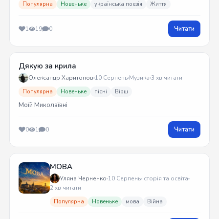
Популярна
Новеньке
українська поезія
Життя
Читати
1
19
0
Дякую за крила
Олександр Харитонов
10 Серпень
Музика
3 хв читати
Популярна
Новеньке
пісні
Вірш
Моїй Миколаївні
Читати
0
1
0
МОВА
Уляна Черненко
10 Серпень
Історія та освіта
2 хв читати
Популярна
Новеньке
мова
Війна