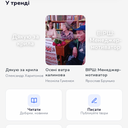
У тренді
ВІРШ:
Дякую за
Менеджер-
крила
мотиватор
Дякую за крила
Осені ватра
ВІРШ: Менеджер-
калинова
мотиватор
Олександр Харитонов
У
Неоніла Гуменюк
Ярослав Брунько
Читати
Писати
Добірки, новинки
Публікуйте твори