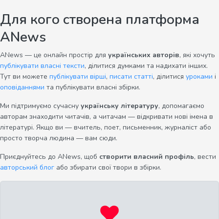
Для кого створена платформа
ANews
ANews — це онлайн простір для
українських авторів
, які хочуть
публікувати власні тексти
, ділитися думками та надихати інших.
Тут ви можете
публікувати вірші
,
писати статті
, ділитися
уроками
і
оповіданнями
та публікувати власні збірки.
Ми підтримуємо сучасну
українську літературу
, допомагаємо
авторам знаходити читачів, а читачам — відкривати нові імена в
літературі. Якщо ви — вчитель, поет, письменник, журналіст або
просто творча людина — вам сюди.
Приєднуйтесь до ANews, щоб
створити власний профіль
, вести
авторський блог
або збирати свої твори в збірки.