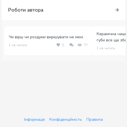
Роботи автора
Керамічна чашк
Чи вірш чи роздуми вирішувати не мені
губи все ще збер
1 хв читати
5
77
1 хв читати
Інформація
Конфіденційність
Правила