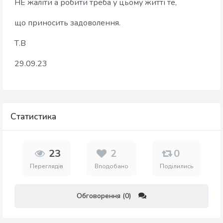
НЕ жаліти а робити треба у цьому житті те,
що приносить задоволення.
Т.В
29.09.23
Статистика
23
2
0
Переглядів
Вподобано
Поділились
Обговорення (0)