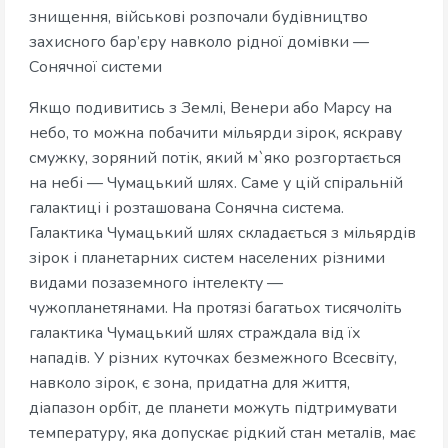
знищення, військові розпочали будівництво
захисного бар’єру навколо рідної домівки —
Сонячної системи
Якщо подивитись з Землі, Венери або Марсу на
небо, то можна побачити мільярди зірок, яскраву
смужку, зоряний потік, який м`яко розгортається
на небі — Чумацький шлях. Саме у цій спіральній
галактиці і розташована Сонячна система.
Галактика Чумацький шлях складається з мільярдів
зірок і планетарних систем населених різними
видами позаземного інтелекту —
чужопланетянами. На протязі багатьох тисячоліть
галактика Чумацький шлях страждала від їх
нападів. У різних куточках безмежного Всесвіту,
навколо зірок, є зона, придатна для життя,
діапазон орбіт, де планети можуть підтримувати
температуру, яка допускає рідкий стан металів, має