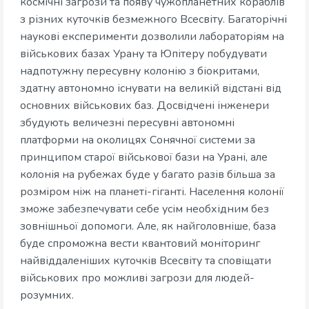
космічні загрози та появу чужопланетних кораблів
з різних куточків безмежного Всесвіту. Багаторічні
наукові експерименти дозволили лабораторіям на
військових базах Урану та Юпітеру побудувати
надпотужну пересувну колонію з біокритами,
здатну автономно існувати на великій відстані від
основних військових баз. Досвідчені інженери
збудують величезні пересувні автономні
платформи на околицях Сонячної системи за
принципом старої військової бази на Урані, але
колонія на рубежах буде у багато разів більша за
розміром ніж на планеті-гіганті. Населення колонії
зможе забезпечувати себе усім необхідним без
зовнішньої допомоги. Але, як найголовніше, база
буде спроможна вести квантовий моніторинг
найвіддаленіших куточків Всесвіту та сповіщати
військових про можливі загрози для людей-
розумних.