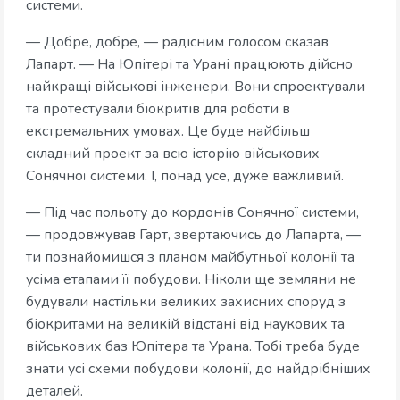
системи.
— Добре, добре, — радісним голосом сказав
Лапарт. — На Юпітері та Урані працюють дійсно
найкращі військові інженери. Вони спроектували
та протестували біокритів для роботи в
екстремальних умовах. Це буде найбільш
складний проект за всю історію військових
Сонячної системи. І, понад усе, дуже важливий.
— Під час польоту до кордонів Сонячної системи,
— продовжував Гарт, звертаючись до Лапарта, —
ти познайомишся з планом майбутньої колонії та
усіма етапами її побудови. Ніколи ще земляни не
будували настільки великих захисних споруд з
біокритами на великій відстані від наукових та
військових баз Юпітера та Урана. Тобі треба буде
знати усі схеми побудови колонії, до найдрібніших
деталей.