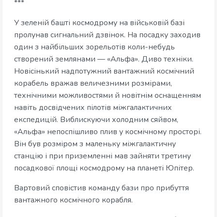
***
У зеленій башті космодрому на військовій базі
пролунав сигнальний дзвінок. На посадку заходив
один з найбільших зорельотів коли-небудь
створений землянами — «Альфа». Диво техніки.
Новісінький надпотужний вантажний космічний
корабель вражав величезними розмірами,
технічними можливостями й новітнім оснащенням
навіть досвідчених пілотів міжгалактичних
експедицій. Виблискуючи холодним сяйвом,
«Альфа» непоспішливо плив у космічному просторі.
Він був розміром з маленьку міжгалактичну
станцію і при приземленні мав зайняти третину
посадкової площі космодрому на планеті Юпітер.
Вартовий сповістив команду бази про прибуття
вантажного космічного корабля.