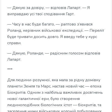
— Дякую за довіру, — відповів Лапарт. — Я
виправдаю усі твої сподівання Гарт.
— Часу в нас буде багато, — раптово з’явився
Роланд, керівник військової експедиції. — Переліт
буде тривати досить довго. Я введу тебе у курс
справи.
— Дякую, Роланде, — радісним голосом відповів
Лапарт.
***
Для людини-розумної, яка мала за рідну домівку
планети Земля та Марс, настав новий час — епоха
Біокритів. Одним з найбільш важливих досягнень
нової галактичної ери, було створення
людиноподібних біологічних істот — біокритів, та
заселення ними військових колоній побудованих