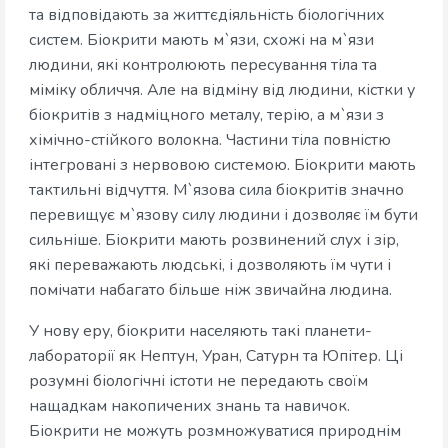
та відповідають за життєдіяльність біологічних
систем. Біокрити мають м`язи, схожі на м`язи
людини, які контролюють пересування тіла та
міміку обличчя. Але на відміну від людини, кістки у
біокритів з надміцного металу, терію, а м`язи з
хімічно-стійкого волокна. Частини тіла повністю
інтегровані з нервовою системою. Біокрити мають
тактильні відчуття. М`язова сила біокритів значно
перевищує м`язову силу людини і дозволяє їм бути
сильніше. Біокрити мають розвинений слух і зір,
які переважають людські, і дозволяють їм чути і
помічати набагато більше ніж звичайна людина.
У нову еру, біокрити населяють такі планети-
лабораторії як Нептун, Уран, Сатурн та Юпітер. Ці
розумні біологічні істоти не передають своїм
нащадкам накопичених знань та навичок.
Біокрити не можуть розмножуватися природнім