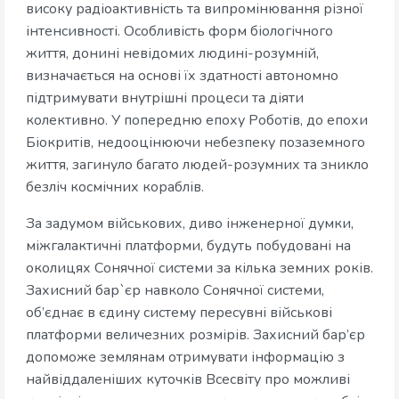
високу радіоактивність та випромінювання різної
інтенсивності. Особливість форм біологічного
життя, донині невідомих людині-розумній,
визначається на основі їх здатності автономно
підтримувати внутрішні процеси та діяти
колективно. У попередню епоху Роботів, до епохи
Біокритів, недооцінюючи небезпеку позаземного
життя, загинуло багато людей-розумних та зникло
безліч космічних кораблів.
За задумом військових, диво інженерної думки,
міжгалактичні платформи, будуть побудовані на
околицях Сонячної системи за кілька земних років.
Захисний бар`єр навколо Сонячної системи,
об’єднає в єдину систему пересувні військові
платформи величезних розмірів. Захисний бар’єр
допоможе землянам отримувати інформацію з
найвіддаленіших куточків Всесвіту про можливі