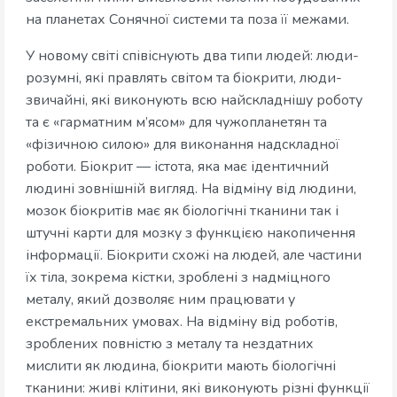
на планетах Сонячної системи та поза її межами.
У новому світі співіснують два типи людей: люди-
розумні, які правлять світом та біокрити, люди-
звичайні, які виконують всю найскладнішу роботу
та є «гарматним м’ясом» для чужопланетян та
«фізичною силою» для виконання надскладної
роботи. Біокрит
— істота, яка має ідентичний
людині зовнішній вигляд. На відміну від людини,
мозок біокритів має як біологічні тканини так і
штучні карти для мозку з функцією накопичення
інформації. Біокрити схожі на людей, але частини
їх тіла, зокрема кістки, зроблені з надміцного
металу, який дозволяє ним працювати у
екстремальних умовах. На відміну від роботів,
зроблених повністю з металу та нездатних
мислити як людина, біокрити мають біологічні
тканини: живі клітини, які виконують різні функції