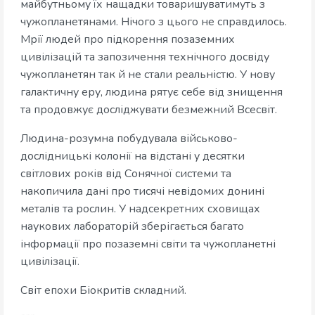
майбутньому їх нащадки товаришуватимуть з
чужопланетянами. Нічого з цього не справдилось.
Мрії людей про підкорення позаземних
цивілізацій та запозичення технічного досвіду
чужопланетян так й не стали реальністю. У нову
галактичну еру, людина рятує себе від знищення
та продовжує досліджувати безмежний Всесвіт.
Людина-розумна побудувала військово-
дослідницькі колонії на відстані у десятки
світлових років від Сонячної системи та
накопичила дані про тисячі невідомих донині
металів та рослин. У надсекретних сховищах
наукових лабораторій зберігається багато
інформації про позаземні світи та чужопланетні
цивілізації.
Світ епохи Біокритів складний.