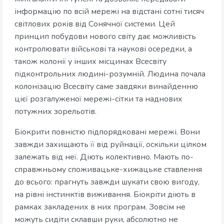
інформацію по всій мережі на відстані сотні тисяч
світлових років від Сонячної системи. Цей
принцип побудови нового світу дає можливість
контролювати військові та наукові осередки, а
також колонії у інших місцинах Всесвіту
підконтрольних людині-розумній. Людина почала
колонізацію Всесвіту саме завдяки винайденню
цієї розгалуженої мережі-сітки та наднових
потужних зорельотів.
Біокрити повністю підпорядковані мережі. Вони
завжди захищають її від руйнації, оскільки цілком
залежать від неї. Діють колективно. Мають по-
справжньому споживацьке-хижацьке ставлення
до всього: прагнуть завжди шукати свою вигоду,
на рівні інстинктів виживання. Біокріти діють в
рамках закладених в них програм. Зовсім не
можуть сидіти склавши руки, абсолютно не