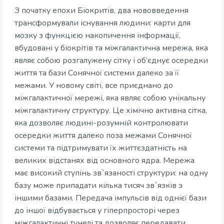
З початку епохи Біокритів, два нововведення
трансформували існування людини: карти для
мозку з функцією накопичення інформації,
вбудовані у біокрітів та міжгалактична мережа, яка
являє собою розгалужену сітку і об’єднує осередки
життя та бази Сонячної системи далеко за її
межами. У новому світі, все приєднано до
міжгалактичної мережі, яка являє собою унікальну
міжгалактичну структуру. Це хімічно активна сітка,
яка дозволяє людині-розумній контролювати
осередки життя далеко поза межами Сонячної
системи та підтримувати їх життєздатність на
великих відстанях від основного ядра. Мережа
має високий ступінь зв`язаності структури: на одну
базу може припадати кілька тисяч зв`язків з
іншими базами. Передача імпульсів від однієї бази
до іншої відбувається у гіперпросторі через
міжгалактичні тунелі та дозволяє передавати