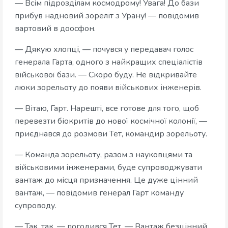
— Всім підрозділам космодрому! Увага! До бази
прибув надновий зореліт з Урану! — повідомив
вартовий в доосфон.
— Дякую хлопці, — почувся у передавач голос
генерала Гарта, одного з найкращих спеціалістів
військової бази. — Скоро буду. Не відкривайте
люки зорельоту до появи військових інженерів.
— Вітаю, Гарт. Нарешті, все готове для того, щоб
перевезти біокритів до нової космічної колонії, —
приєднався до розмови Тет, командир зорельоту.
— Команда зорельоту, разом з науковцями та
військовими інженерами, буде супроводжувати
вантаж до місця призначення. Це дуже цінний
вантаж, — повідомив генерал Гарт команду
супроводу.
— Так, так, — погодився Тет. — Вантаж безцінний.