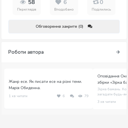
58
6
0
Переглядів
Вподобано
Поділились
Обговорення закрите (0)
Роботи автора
Оповідання Окс
Жанр есе. Як писати есе на різні теми.
збірки «Зірка б
Марія Обиденна.
Зірка бажань. Кол
загадати будь-яке
1 хв читати
6
79
3 хв читати