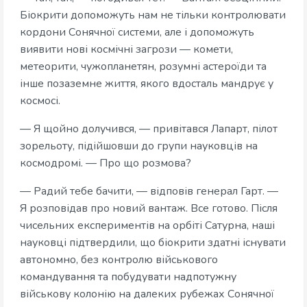
Біокрити допоможуть нам не тільки контролювати
кордони Сонячної системи, але і допоможуть
виявити нові космічні загрози — комети,
метеорити, чужопланетян, розумні астероїди та
інше позаземне життя, якого вдосталь мандрує у
космосі.
— Я щойно долучився, — привітався Лапарт, пілот
зорельоту, підійшовши до групи науковців на
космодромі. — Про що розмова?
— Радий тебе бачити, — відповів генерал Гарт. —
Я розповідав про новий вантаж. Все готово. Після
чисельних експериментів на орбіті Сатурна, наші
науковці підтвердили, що біокрити здатні існувати
автономно, без контролю військового
командування та побудувати надпотужну
військову колонію на далеких рубежах Сонячної