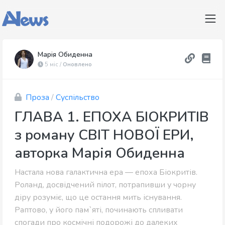
Марія Обиденна
5 міс /
Оновлено
Проза
/
Суспільство
ГЛАВА 1. ЕПОХА БІОКРИТІВ
з роману СВІТ НОВОЇ ЕРИ,
авторка Марія Обиденна
Настала нова галактична ера — епоха Біокритів.
Роланд, досвідчений пілот, потрапивши у чорну
діру розуміє, що це остання мить існування.
Раптово, у його пам`яті, починають спливати
спогади про космічні подорожі до далеких