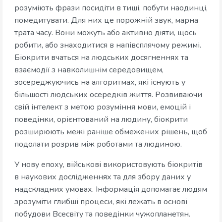
розуміють фрази посидіти в тиші, побути наодинці,
помедитувати. Для них це порожній звук, марна
трата часу. Вони можуть або активно діяти, щось
робити, або знаходитися в напівсплячому режимі.
Біокрити вчаться на людських досягненнях та
взаємодії з навколишнім середовищем,
зосереджуючись на алгоритмах, які існують у
більшості людських осередків життя. Розвиваючи
свій інтелект з метою розуміння мови, емоцій і
поведінки, орієнтований на людину, біокрити
розширюють межі раніше обмежених рішень, щоб
подолати розрив між роботами та людиною.
У нову епоху, військові використовують біокритів
в наукових дослідженнях та для збору даних у
надскладних умовах. Інформація допомагає людям
зрозуміти глибші процеси, які лежать в основі
побудови Всесвіту та поведінки чужопланетян.