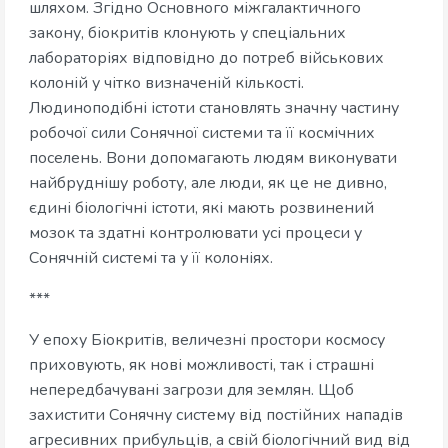
шляхом. Згідно Основного міжгалактичного
закону, біокритів клонують у спеціальних
лабораторіях відповідно до потреб військових
колоній у чітко визначеній кількості.
Людиноподібні істоти становлять значну частину
робочої сили Сонячної системи та її космічних
поселень. Вони допомагають людям виконувати
найбруднішу роботу, але люди, як це не дивно,
єдині біологічні істоти, які мають розвинений
мозок та здатні контролювати усі процеси у
Сонячній системі та у її колоніях.
***
У епоху Біокритів, величезні простори космосу
приховують, як нові можливості, так і страшні
непередбачувані загрози для землян. Щоб
захистити Сонячну систему від постійних нападів
агресивних прибульців, а свій біологічний вид від