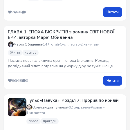
Читати
7
96
1
ГЛАВА 1. ЕПОХА БІОКРИТІВ з роману СВІТ НОВОЇ
ЕРИ, авторка Марія Обиденна
Марія Обиденна
14 Лютий
Суспільство
2 хв читати
Життя
космос
Настала нова галактична ера — епоха Біокритів. Роланд,
досвідчений пілот, потрапивши у чорну діру розуміє, що це
остання мить існування. Раптово, у його пам`яті, починають
спливати спогади про космічні подорожі до далеких галактик...
Читати
6
58
0
Пульс «Павука». Розділ 7: Прорив по кривій
Олександра Туменок
02 Березень
Розваги
1 хв читати
проза
пригоди