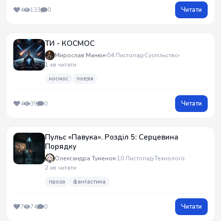
Читати
4
133
0
ТИ - КОСМОС
Мирослав Манюк
04 Листопад
Суспільство
1 хв читати
космос
поезія
Читати
4
39
0
Пульс «Павука». Розділ 5: Серцевина
Порядку
Олександра Туменок
10 Листопад
Технології
2 хв читати
проза
фантастика
Читати
7
74
0