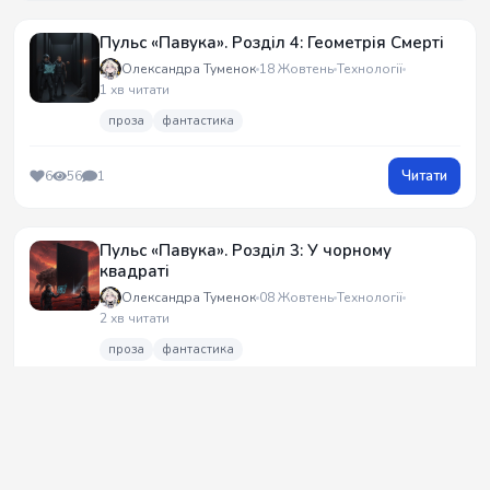
Пульс «Павука». Розділ 4: Геометрія Смерті
Олександра Туменок
18 Жовтень
Технології
1 хв читати
проза
фантастика
Читати
6
56
1
Пульс «Павука». Розділ 3: У чорному
квадраті
Олександра Туменок
08 Жовтень
Технології
2 хв читати
проза
фантастика
Читати
4
22
1
Пульс «Павука». Розділ 2. Ехо Гефеста