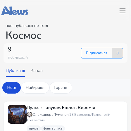
нові публікації по темі
Космос
9
Підписатися
0
публікацій
Публікації
Канал
Нові
Найкращі
Гаряче
Пульс «Павука». Епілог: Веремія
Олександра Туменок
18 Березень
Технології
1 хв читати
проза
фантастика