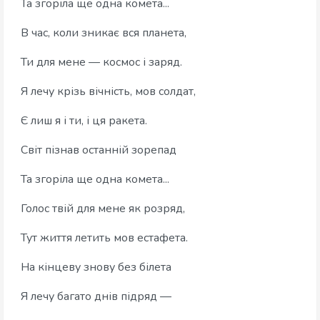
Та згоріла ще одна комета...
В час, коли зникає вся планета,
Ти для мене — космос і заряд.
Я лечу крізь вічність, мов солдат,
Є лиш я і ти, і ця ракета.
Світ пізнав останній зорепад
Та згоріла ще одна комета...
Голос твій для мене як розряд,
Тут життя летить мов естафета.
На кінцеву знову без білета
Я лечу багато днів підряд —