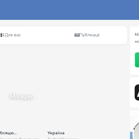
М
Для вас
Публікації
н
Місяцю...
ісяцю...
Україна