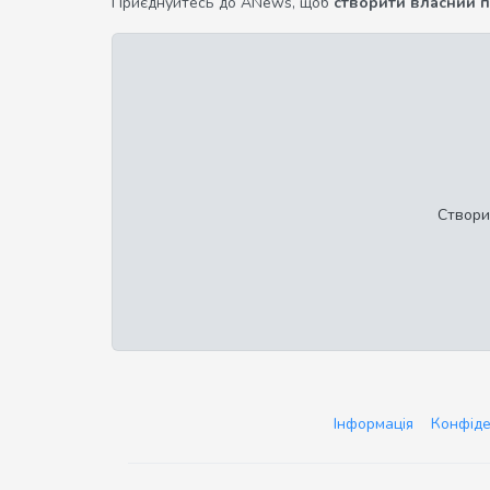
Приєднуйтесь до ANews, щоб
створити власний 
Створи
Інформація
Конфіде