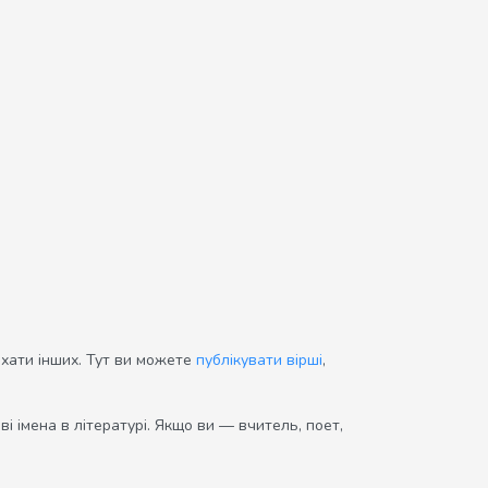
ихати інших. Тут ви можете
публікувати вірші
,
і імена в літературі. Якщо ви — вчитель, поет,