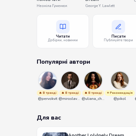
О
Неоніла Гуменюк
George Y. Lawlett
Читати
Писати
Добірки, новинки
Публікуйте твори
Популярні автори
🔥 В тренді
🔥 В тренді
🔥 В тренді
⭐ Рекомендація
@pervokvit
@miroslavmaniyk
@uliana_chernenko
@pikol
Для вас
Another Lo(v)nely Dream