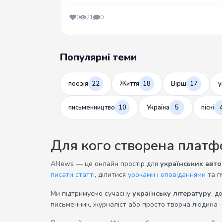
0
21
0
Популярні теми
поезія
22
Життя
18
Вірш
17
у
письменництво
10
Україна
5
пісні
Для кого створена плат
ANews — це онлайн простір для
українських авто
писати статті
, ділитися
уроками
і
оповіданнями
та п
Ми підтримуємо сучасну
українську літературу
, д
письменник, журналіст або просто творча людина 