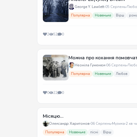
George Y. Lawlett
05 Серпень
Любо
Популярна
Новеньке
Вірш
ром
2
52
0
Можна про кохання помовча
Неоніла Гуменюк
06 Серпень
Люб
Популярна
Новеньке
Любов
0
22
0
Місяцю...
Олександр Харитонов
06 Серпень
Музика
2 хв ч
Популярна
Новеньке
пісні
Вірш