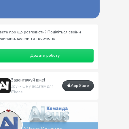
аєте про що розповісти? Поділіться своїми
овинами, ідеями та творчістю
Додати роботу
Завантажуй вже!
App Store
Зручніше у додатку для
iPhone
ANews Команда