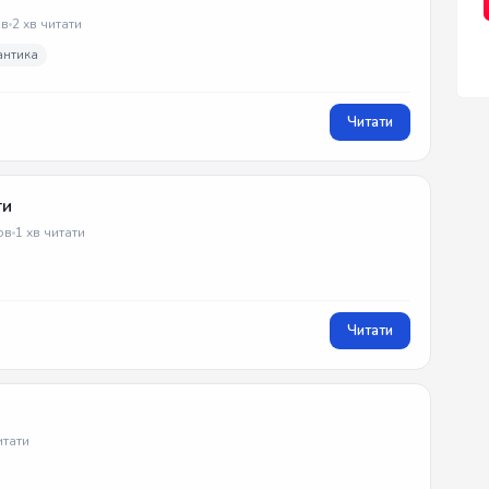
в
2 хв читати
антика
Читати
ти
ов
1 хв читати
Читати
итати