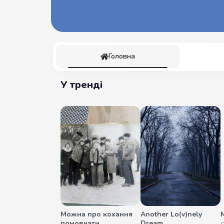
Головна
У тренді
Можна про кохання
Another Lo(v)nely
М
помовчати
Dream