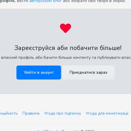
профіль
, вести
авторський блог
або збирати свої твори в збірки.
Зареєструйся аби побачити більше!
 власний профіль аби бачити більше контенту та публікувати влас
Увійти в акаунт
Приєднатися зараз
нційність
Правила
Угода про підписку
Угода для монетизації