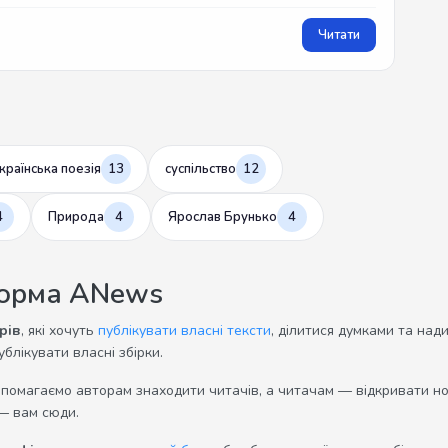
Читати
країнська поезія
13
суспільство
12
4
Природа
4
Ярослав Брунько
4
форма ANews
рів
, які хочуть
публікувати власні тексти
, ділитися думками та над
ублікувати власні збірки.
опомагаємо авторам знаходити читачів, а читачам — відкривати нов
— вам сюди.