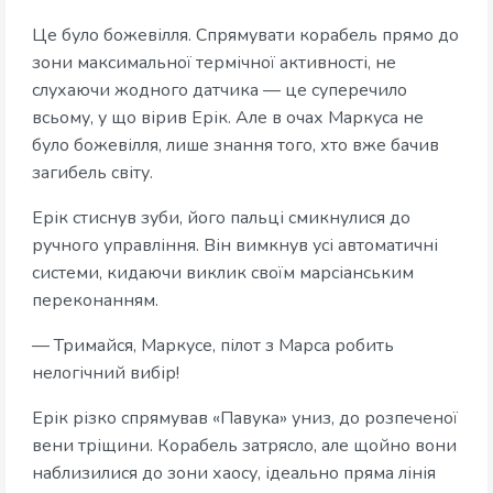
Це було божевілля. Спрямувати корабель прямо до
зони максимальної термічної активності, не
слухаючи жодного датчика — це суперечило
всьому, у що вірив Ерік. Але в очах Маркуса не
було божевілля, лише знання того, хто вже бачив
загибель світу.
Ерік стиснув зуби, його пальці смикнулися до
ручного управління. Він вимкнув усі автоматичні
системи, кидаючи виклик своїм марсіанським
переконанням.
— Тримайся, Маркусе, пілот з Марса робить
нелогічний вибір!
Ерік різко спрямував «Павука» униз, до розпеченої
вени тріщини. Корабель затрясло, але щойно вони
наблизилися до зони хаосу, ідеально пряма лінія