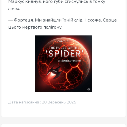
Маркус кивнув, його губи стиснулись в тонку
лінію:
— Фортеця. Ми знайшли їхній слід. І, схоже, Серце
цього мертвого полігону.
Дата написання : 28 Вересень 2025