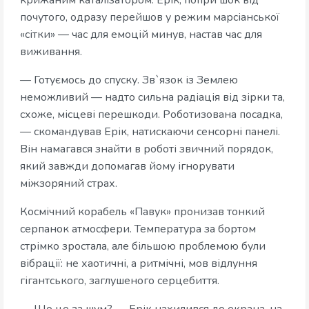
крижаним каталізатором. Ерік, попри шок від
почутого, одразу перейшов у режим марсіанської
«сітки» — час для емоцій минув, настав час для
виживання.
— Готуємось до спуску. Зв`язок із Землею
неможливий — надто сильна радіація від зірки та,
схоже, місцеві перешкоди. Роботизована посадка,
— скомандував Ерік, натискаючи сенсорні панелі.
Він намагався знайти в роботі звичний порядок,
який завжди допомагав йому ігнорувати
міжзоряний страх.
Космічний корабель «Павук» пронизав тонкий
серпанок атмосфери. Температура за бортом
стрімко зростала, але більшою проблемою були
вібрації: не хаотичні, а ритмічні, мов відлуння
гігантського, заглушеного серцебиття.