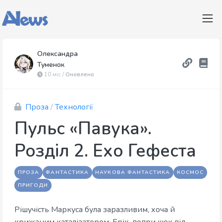
Олександра
Туменок
10 міс /
Оновлено
Проза
/
Технології
Пульс «Павука».
Розділ 2. Ехо Гефеста
ПРОЗА
ФАНТАСТИКА
НАУКОВА ФАНТАСТИКА
КОСМОС
ПРИГОДИ
Рішучість Маркуса була заразливим, хоча й