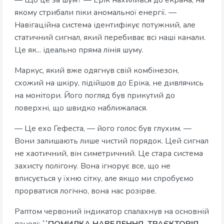
— Що це за шум? — Ерік нахилився до екрана, на
якому стрибали піки аномальної енергії. —
Навігаційна система ідентифікує потужний, але
статичний сигнал, який перебиває всі наші канали.
Це як... ідеально пряма лінія шуму.
Маркус, який вже одягнув свій комбінезон,
схожий на шкіру, підійшов до Еріка, не дивлячись
на монітори. Його погляд був прикутий до
поверхні, що швидко наближалася.
— Це ехо Гефеста, — його голос був глухим. —
Вони залишають лише чистий порядок. Цей сигнал
не хаотичний, він симетричний. Це стара система
захисту полігону. Вона ігнорує все, що не
вписується у їхню сітку, але якщо ми спробуємо
прорватися логічно, вона нас розірве.
Раптом червоний індикатор спалахнув на основній