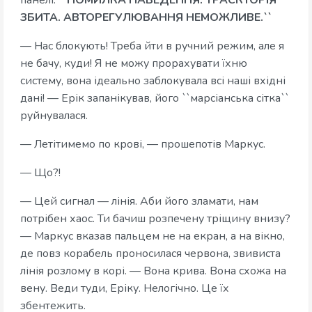
панелі:
``ПОМИЛКА НАВЕДЕННЯ. ТРАЄКТОРІЯ
ЗБИТА. АВТОРЕГУЛЮВАННЯ НЕМОЖЛИВЕ.``
— Нас блокують! Треба йти в ручний режим, але я
не бачу, куди! Я не можу прорахувати їхню
систему, вона ідеально заблокувала всі наші вхідні
дані! — Ерік запанікував, його ``марсіанська сітка``
руйнувалася.
— Летітимемо по крові, — прошепотів Маркус.
— Що?!
— Цей сигнал — лінія. Аби його зламати, нам
потрібен хаос. Ти бачиш розпечену тріщину внизу?
— Маркус вказав пальцем не на екран, а на вікно,
де повз корабель проносилася червона, звивиста
лінія розлому в корі. — Вона крива. Вона схожа на
вену. Веди туди, Еріку. Нелогічно. Це їх
збентежить.