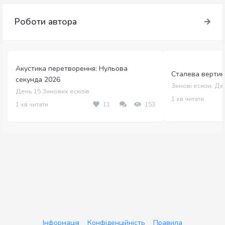
Роботи автора
Акустика перетворення: Нульова
Сталева вертика
секунда 2026
Зимові ескізи. Де
День 15 Зимових ескізів
1 хв читати
1 хв читати
11
153
Інформація
Конфіденційність
Правила