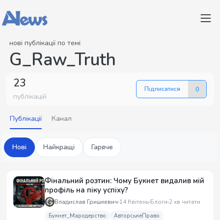
нові публікації по темі
G_Raw_Truth
23
Підписатися
0
публікацій
Публікації
Канал
Нові
Найкращі
Гаряче
Фінальний розтин: Чому Букнет видалив мій
профіль на піку успіху?
Владислав Гришкевич
14 Квітень
Блоги
2 хв читати
Букнет_Мародерство
АвторськеПраво