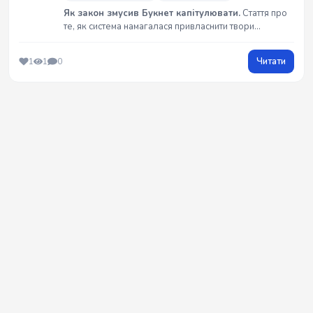
Як закон змусив Букнет капітулювати.
Стаття про
те, як система намагалася привласнити твори
заблокованого автора, але зламалася під тиском
юриста. Твори видалено, сліди заметено —
Читати
1
1
0
прецедент створено. Повний звіт про перемогу над
цифровим мародерством. ⚖️