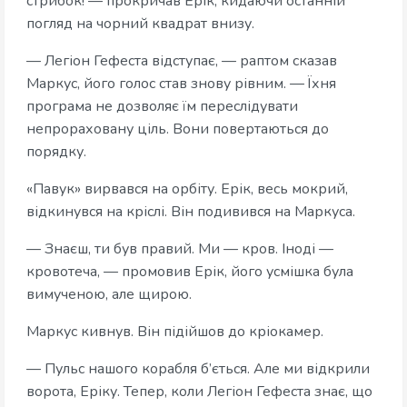
стрибок! — прокричав Ерік, кидаючи останній
погляд на чорний квадрат внизу.
— Легіон Гефеста відступає, — раптом сказав
Маркус, його голос став знову рівним. — Їхня
програма не дозволяє їм переслідувати
непрораховану ціль. Вони повертаються до
порядку.
«Павук» вирвався на орбіту. Ерік, весь мокрий,
відкинувся на кріслі. Він подивився на Маркуса.
— Знаєш, ти був правий. Ми — кров. Іноді —
кровотеча, — промовив Ерік, його усмішка була
вимученою, але щирою.
Маркус кивнув. Він підійшов до кріокамер.
— Пульс нашого корабля б’ється. Але ми відкрили
ворота, Еріку. Тепер, коли Легіон Гефеста знає, що