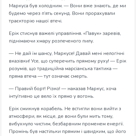
Маркуса був холодним. — Вони вже знають, де ми
будемо через п’ять секунд. Вони прорахували
траєкторію нашої втечі.
Ерік стиснув важелі управління. «Павук» заревів,
піднімаючи хмару розпеченого пилу.
— Не дай їм шансу, Маркусе! Давай мені нелогічні
вказівки! Усе, що суперечить прямому руху! — Ерік
розумів, що традиційна марсіанська тактика —
пряма втеча — тут означає смерть.
— Правий борт! Різко! — наказав Маркус, хоча
інтуїтивно це вело їх прямо у вогонь.
Ерік смикнув корабель. Не встигли вони вийти з
атмосфери, як місце, де вони були мить тому,
вибухнуло чистим, безбарвним променем енергії.
Промінь був настільки прямим і швидким, що його