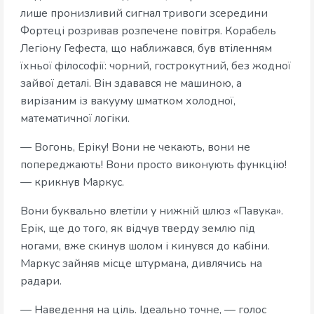
лише пронизливий сигнал тривоги зсередини
Фортеці розривав розпечене повітря. Корабель
Легіону Гефеста, що наближався, був втіленням
їхньої філософії: чорний, гострокутний, без жодної
зайвої деталі. Він здавався не машиною, а
вирізаним із вакууму шматком холодної,
математичної логіки.
— Вогонь, Еріку! Вони не чекають, вони не
попереджають! Вони просто виконують функцію!
— крикнув Маркус.
Вони буквально влетіли у нижній шлюз «Павука».
Ерік, ще до того, як відчув тверду землю під
ногами, вже скинув шолом і кинувся до кабіни.
Маркус зайняв місце штурмана, дивлячись на
радари.
— Наведення на ціль. Ідеально точне, — голос