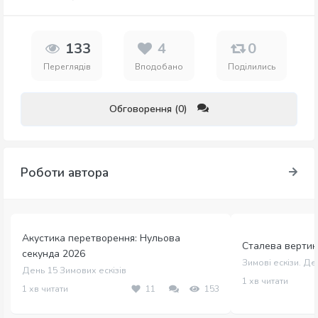
133
4
0
Переглядів
Вподобано
Поділились
Обговорення (0)
Роботи автора
Акустика перетворення: Нульова
Сталева вертика
секунда 2026
Зимові ескізи. Де
День 15 Зимових ескізів
1 хв читати
1 хв читати
11
153