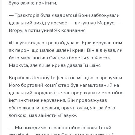
було важко помітити.
— Траєкторія була квадратом! Вони заблокували
ідеальний вихід у космос! — вигукнув Маркус. —
Вгору, а потім униз! Як коливання!
«Павук» кидало і розгойдувало. Ерік керував ним
як пером, що малює шалені криві. Він відчував, як
його марсіанська Система бореться з Хаосом
Маркуса, але лише крива давала їм шанс.
Корабель Легіону Гефеста не міг цього зрозуміти.
Його бортовий комп`ютер був налаштований на
ідеальний порядок і не міг прорахувати емоційне,
інстинктивне керування. Він продовжував
обстрілювати ідеальні, прямі точки, які, за його
логікою, мав зайняти «Павук».
— Ми виходимо з гравітаційного поля! Готуй