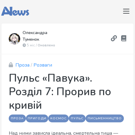
Олександра
Туменок
5 міс /
Оновлено
Проза
/
Розваги
Пульс «Павука».
Розділ 7: Прорив по
кривій
ПРОЗА
ПРИГОДИ
КОСМОС
ПУЛЬС
ПИСЬМЕННИЦТВО
Над ними зависла ідеальна, смертельна тиша —