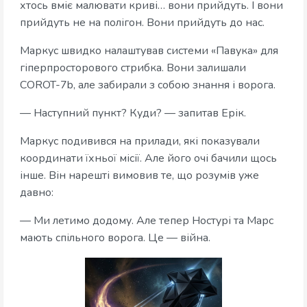
хтось вміє малювати криві… вони прийдуть. І вони
прийдуть не на полігон. Вони прийдуть до нас.
Маркус швидко налаштував системи «Павука» для
гіперпросторового стрибка. Вони залишали
COROT-7b, але забирали з собою знання і ворога.
— Наступний пункт? Куди? — запитав Ерік.
Маркус подивився на прилади, які показували
координати їхньої місії. Але його очі бачили щось
інше. Він нарешті вимовив те, що розумів уже
давно:
— Ми летимо додому. Але тепер Ностурі та Марс
мають спільного ворога. Це — війна.