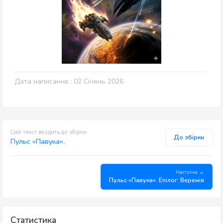
Дата написання : 02 Січень 2026
Цей текст входить до збірки
До збірки
Пульс «Павука».
Наступна →
Пульс «Павука». Епілог: Веремія
Статистика