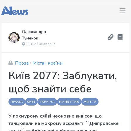
Олександра
Туменок
11 міс /
Оновлено
Проза
/
Міста і країни
Київ 2077: Заблукати,
щоб знайти себе
ПРОЗА
КИЇВ
УКРАЇНА
МАЙБУТНЄ
ЖИТТЯ
У похмурому сяйві неонових вивісок, що
танцювали на мокрому асфальті, ``Дніпровське
гетто`` — Київський район — оживало