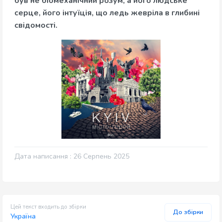
був не біомеханічний розум, а його людське
серце, його інтуїція, що ледь жевріла в глибині
свідомості.
Дата написання : 26 Серпень 2025
Цей текст входить до збірки
До збірки
Україна