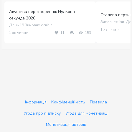
Акустика перетворення: Нульова
Сталева вертика
секунда 2026
Зимові ескізи. Де
День 15 Зимових ескізів
1 хв читати
1 хв читати
11
153
Інформація
Конфіденційність
Правила
Угода про підписку
Угода для монетизації
Монетизація авторів