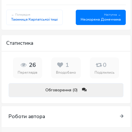
← Попередня
Наступна →
Таємниця Карпатської тиші
Нескорена Донеччина
Статистика
26
1
0
Переглядів
Вподобано
Поділились
Обговорення (0)
Роботи автора