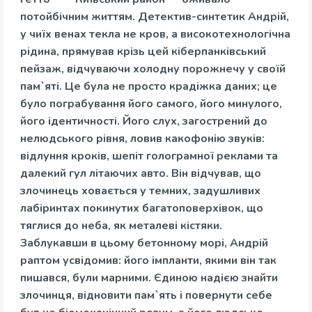
потойбічним життям. Детектив-синтетик Андрій,
у чиїх венах текла не кров, а високотехнологічна
рідина, прямував крізь цей кіберпанківський
пейзаж, відчуваючи холодну порожнечу у своїй
пам`яті. Це була не просто крадіжка даних; це
було пограбування його самого, його минулого,
його ідентичності. Його слух, загострений до
нелюдського рівня, ловив какофонію звуків:
відлуння кроків, шепіт голограмної реклами та
далекий гул літаючих авто. Він відчував, що
злочинець ховається у темних, задушливих
лабіринтах покинутих багатоповерхівок, що
тяглися до неба, як металеві кістяки.
Заблукавши в цьому бетонному морі, Андрій
раптом усвідомив: його імпланти, якими він так
пишався, були марними. Єдиною надією знайти
злочинця, відновити пам`ять і повернути себе