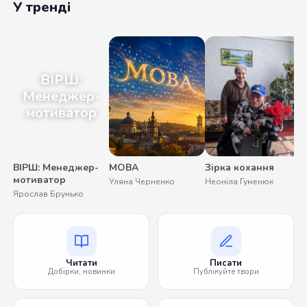
У тренді
ВІРШ:
Менеджер-
мотиватор
ВІРШ: Менеджер-
МОВА
Зірка кохання
мотиватор
Уляна Черненко
Неоніла Гуменюк
Ярослав Брунько
Читати
Писати
Добірки, новинки
Публікуйте твори