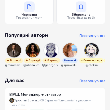
Чернетки
Збережене
Продовжіть писати
Поверніться до робіт
Популярні автори
Переглянути все
🔥 В тренді
🔥 В тренді
🔥 В тренді
Новенькі
⭐ Рекомендація
⭐ Р
@miroslavmaniyk
@uliana_chernenko
@george_y_lawlett
@spravedliwa
@oleksa
Для вас
Переглянути все
ВІРШ: Менеджер-мотиватор
Ярослав Брунько
09 Серпень
Психологія і відносини
1 хв читати