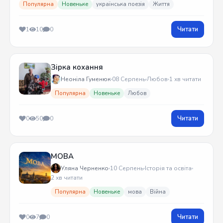
Популярна
Новеньке
українська поезія
Життя
Читати
1
10
0
Зірка кохання
Неоніла Гуменюк
08 Серпень
Любов
1 хв читати
Популярна
Новеньке
Любов
Читати
0
50
0
МОВА
Уляна Черненко
10 Серпень
Історія та освіта
2 хв читати
Популярна
Новеньке
мова
Війна
Читати
0
7
0