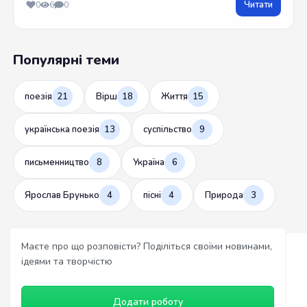
Читати
0
6
0
Популярні теми
поезія
21
Вірш
18
Життя
15
українська поезія
13
суспільство
9
письменництво
8
Україна
6
Ярослав Брунько
4
пісні
4
Природа
3
Маєте про що розповісти? Поділіться своїми новинами,
ідеями та творчістю
Додати роботу