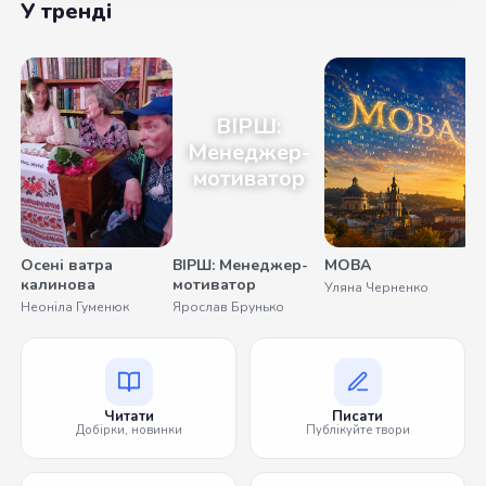
У тренді
ВІРШ:
Менеджер-
мотиватор
Осені ватра
ВІРШ: Менеджер-
МОВА
калинова
мотиватор
Уляна Черненко
Неоніла Гуменюк
Ярослав Брунько
Читати
Писати
Добірки, новинки
Публікуйте твори