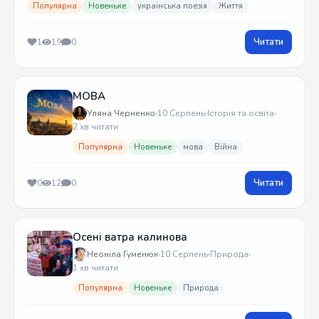
Популярна
Новеньке
українська поезія
Життя
Читати
1
19
0
МОВА
Уляна Черненко
10 Серпень
Історія та освіта
2 хв читати
Популярна
Новеньке
мова
Війна
Читати
0
12
0
Осені ватра калинова
Неоніла Гуменюк
10 Серпень
Природа
1 хв читати
Популярна
Новеньке
Природа