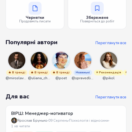
Чернетки
Збережене
Продовжіть писати
Поверніться до робіт
Популярні автори
Переглянути все
🔥 В тренді
🔥 В тренді
🔥 В тренді
Новенькі
⭐ Рекомендація
⭐ Р
@miroslavmaniyk
@uliana_chernenko
@poet
@spravedliwa
@pikol
Для вас
Переглянути все
ВІРШ: Менеджер-мотиватор
Ярослав Брунько
09 Серпень
Психологія і відносини
1 хв читати