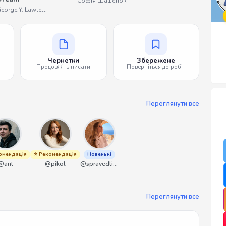
Софія Шашенок
eorge Y. Lawlett
Чернетки
Збережене
Продовжіть писати
Поверніться до робіт
Переглянути все
омендація
⭐ Рекомендація
Новенькі
@ant
@pikol
@spravedliwa
Переглянути все