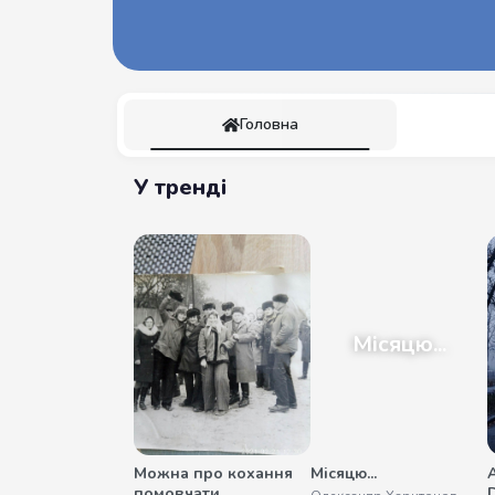
Головна
У тренді
Місяцю...
Можна про кохання
Місяцю...
помовчати