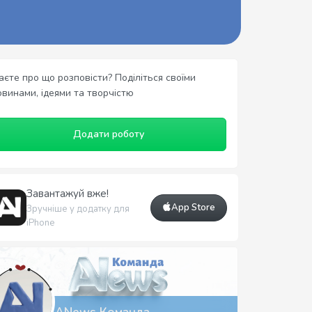
аєте про що розповісти? Поділіться своїми
овинами, ідеями та творчістю
Додати роботу
Завантажуй вже!
App Store
Зручніше у додатку для
iPhone
ANews Команда