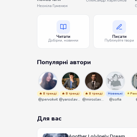
Олександр Харитонов
Неоніла Гуменюк
G
Читати
Писати
Добірки, новинки
Публікуйте твори
Популярні автори
🔥 В тренді
🔥 В тренді
🔥 В тренді
Новенькі
⭐ Рек
@pervokvit
@yaroslavbrunko
@miroslavmaniyk
@sofia
Для вас
Another Lo(v)nely Dream