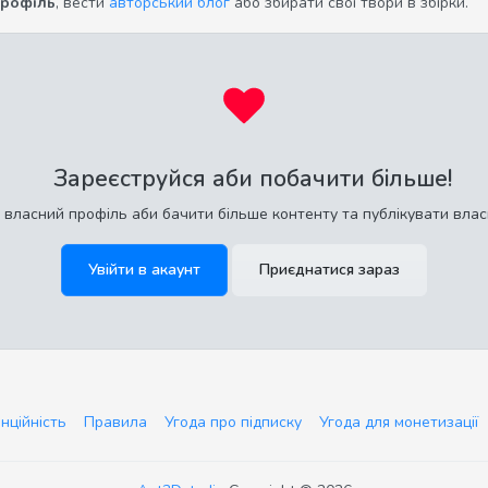
профіль
, вести
авторський блог
або збирати свої твори в збірки.
Зареєструйся аби побачити більше!
 власний профіль аби бачити більше контенту та публікувати влас
Увійти в акаунт
Приєднатися зараз
нційність
Правила
Угода про підписку
Угода для монетизації