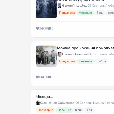
George Y. Lawlett
05 Серпень
Любо
Популярна
Новеньке
Вірш
ром
2
39
0
Можна про кохання помовча
Неоніла Гуменюк
06 Серпень
Люб
Популярна
Новеньке
Любов
0
10
0
Місяцю...
Олександр Харитонов
06 Серпень
Музика
2 хв ч
Популярна
Новеньке
пісні
Вірш