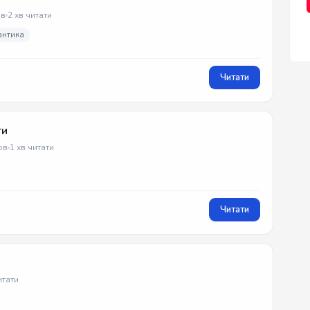
в
2 хв читати
антика
Читати
ти
ов
1 хв читати
Читати
итати