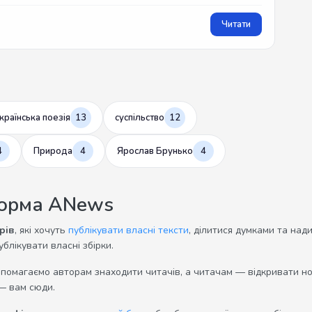
Читати
країнська поезія
13
суспільство
12
4
Природа
4
Ярослав Брунько
4
форма ANews
рів
, які хочуть
публікувати власні тексти
, ділитися думками та над
ублікувати власні збірки.
опомагаємо авторам знаходити читачів, а читачам — відкривати нов
— вам сюди.