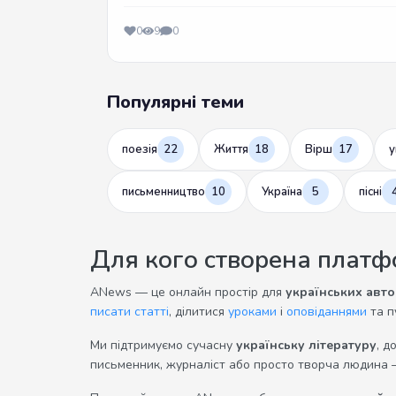
0
9
0
Популярні теми
поезія
22
Життя
18
Вірш
17
у
письменництво
10
Україна
5
пісні
Для кого створена плат
ANews — це онлайн простір для
українських авто
писати статті
, ділитися
уроками
і
оповіданнями
та п
Ми підтримуємо сучасну
українську літературу
, д
письменник, журналіст або просто творча людина 