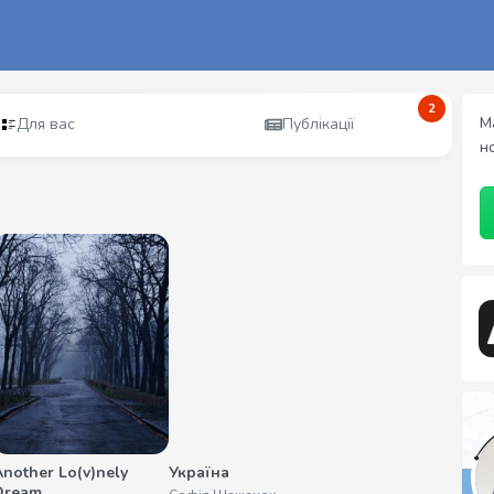
2
М
Для вас
Публікації
н
Another Lo(v)nely
Україна
Dream