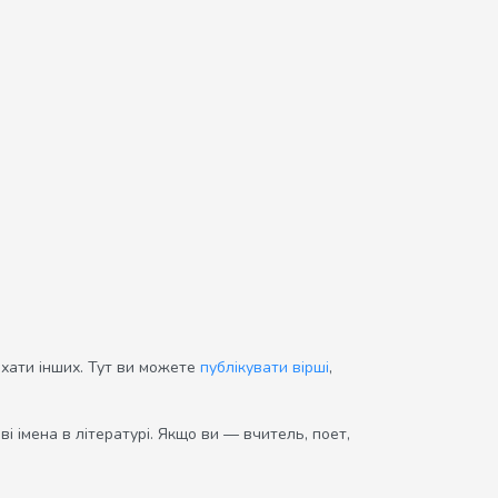
ихати інших. Тут ви можете
публікувати вірші
,
і імена в літературі. Якщо ви — вчитель, поет,