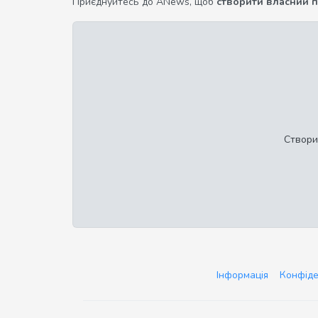
Приєднуйтесь до ANews, щоб
створити власний 
Створи
Інформація
Конфіде