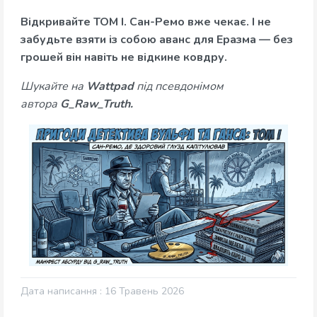
Відкривайте ТОМ І. Сан-Ремо вже чекає. І не
забудьте взяти із собою аванс для Еразма — без
грошей він навіть не відкине ковдру.
Шукайте на
Wattpad
під псевдонімом
автора
G_Raw_Truth.
Дата написання : 16 Травень 2026