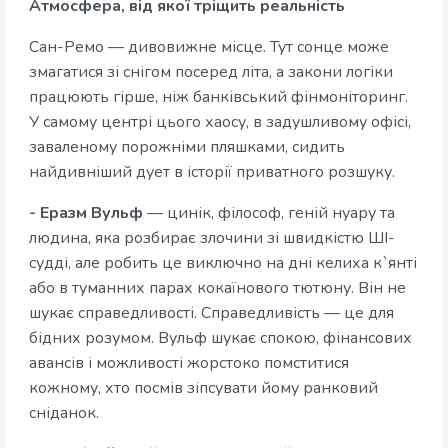
Атмосфера, від якої тріщить реальність
Сан-Ремо — дивовижне місце. Тут сонце може
змагатися зі снігом посеред літа, а закони логіки
працюють гірше, ніж банківський фінмоніторинг.
У самому центрі цього хаосу, в задушливому офісі,
заваленому порожніми пляшками, сидить
найдивніший дует в історії приватного розшуку.
- Еразм Вульф
— цинік, філософ, геній нуару та
людина, яка розбирає злочини зі швидкістю ШІ-
судді, але робить це виключно на дні келиха к`янті
або в туманних парах кокаїнового тютюну. Він не
шукає справедливості. Справедливість — це для
бідних розумом. Вульф шукає спокою, фінансових
авансів і можливості жорстоко помститися
кожному, хто посмів зіпсувати йому ранковий
сніданок.