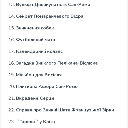
13.
Вульф і Дивакуватість Сан-Ремо
14.
Секрет Помаранчевого Відра
15.
Зникнення собак
16.
Футбольний матч
17.
Календарний колапс
18.
Загадка Зниклого Пелікана-Віслюка
19.
Мільйон для Весілля
20.
Плиткова Афера Сан-Ремо
21.
Вкрадене Серце
22.
Справа про Зникні Шати Французької Зірки
23.
``Горили`` у Клітці