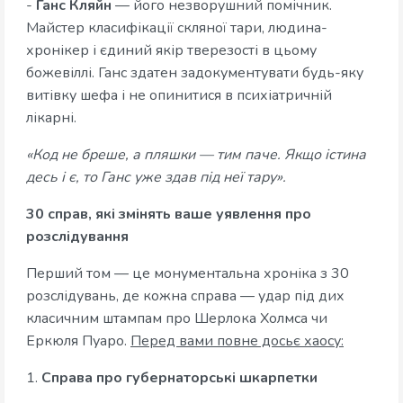
-
Ганс Кляйн
— його незворушний помічник.
Майстер класифікації скляної тари, людина-
хронікер і єдиний якір тверезості в цьому
божевіллі. Ганс здатен задокументувати будь-яку
витівку шефа і не опинитися в психіатричній
лікарні.
«Код не бреше, а пляшки — тим паче. Якщо істина
десь і є, то Ганс уже здав під неї тару».
30 справ, які змінять ваше уявлення про
розслідування
Перший том — це монументальна хроніка з 30
розслідувань, де кожна справа — удар під дих
класичним штампам про Шерлока Холмса чи
Еркюля Пуаро.
Перед вами повне досьє хаосу:
1.
Справа про губернаторські шкарпетки