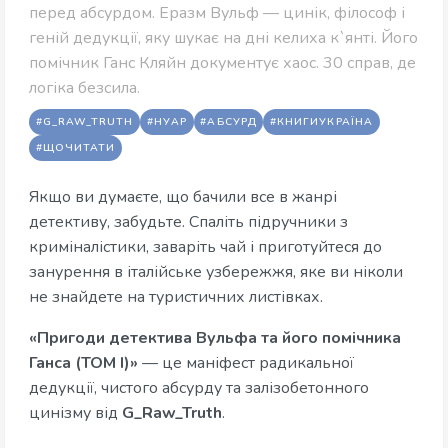
перед абсурдом. Еразм Вульф — цинік, філософ і
геній дедукції, яку шукає на дні келиха к`янті. Його
помічник Ганс Кляйн документує хаос. 30 справ, де
логіка безсила.
#G_RAW_TRUTH
#НУАР
#АБСУРД
#КНИГИУКРАЇНА
#ЩОЧИТАТИ
Якщо ви думаєте, що бачили все в жанрі
детективу, забудьте. Спаліть підручники з
криміналістики, заваріть чай і приготуйтеся до
занурення в італійське узбережжя, яке ви ніколи
не знайдете на туристичних листівках.
«Пригоди детектива Вульфа та його помічника
Ганса (ТОМ І)»
— це маніфест радикальної
дедукції, чистого абсурду та залізобетонного
цинізму від
G_Raw_Truth
.