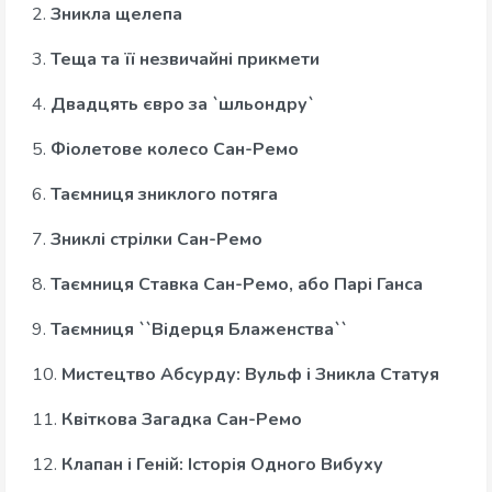
2.
Зникла щелепа
3.
Теща та її незвичайні прикмети
4.
Двадцять євро за `шльондру`
5.
Фіолетове колесо Сан-Ремо
6.
Таємниця зниклого потяга
7.
Зниклі стрілки Сан-Ремо
8.
Таємниця Ставка Сан-Ремо, або Парі Ганса
9.
Таємниця ``Відерця Блаженства``
10.
Мистецтво Абсурду: Вульф і Зникла Статуя
11.
Квіткова Загадка Сан-Ремо
12.
Клапан і Геній: Історія Одного Вибуху