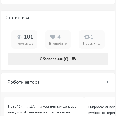
Статистика
101
4
1
Переглядів
Вподобано
Поділились
Обговорення (0)
Роботи автора
Потойбіччя, ДАП та «ванільна» цензура:
Цифрове лінчув
чому мій «Полароїд» не потрапив на
кумівство пере