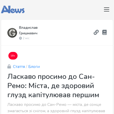
Владислав
Гришкевич
2 міс
18+
Стаття
/
Блоги
Ласкаво просимо до Сан-
Ремо: Міста, де здоровий
глузд капітулював першим
Ласкаво просимо до Сан-Ремо — міста, де сонце
змагається зі снігом, а здоровий глузд капітулював