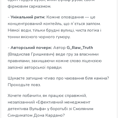
фірмовим сарказмом.
-
Унікальний ритм:
Кожне оповідання — це
концентрований коктейль, що п`ється залпом.
Ніякої води, тільки брудні вулиці, чиста логіка і
тонни якісного чорного гумору.
-
Авторський почерк:
Автор
G_Raw_Truth
(Владислав Гришкевич) веде гру за власними
правилами, захищаючи кожне слово ліцензією
залізної авторської правди.
Шукаєте затишне чтиво про чаювання біля каміна?
Проходьте повз.
Хочете побачити, як працює справжній,
незалізанний «Ефективний менеджмент
детектива Вульфа» у боротьбі зі Смоляним
Синдикатом Дона Кардано?