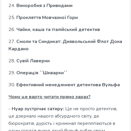
24.
Виноробня з Привидами
25.
Прокляття Мовчазної Гори
26.
Чайки, каша та італійський детектив
27.
Смоли та Синдикат: Диявольський Флот Дона
Кардано
28.
Сувій Лаверни
29.
Операція ``Шкварки``
30.
Ефективний менеджмент детектива Вульфа
Чому це варто читати прямо зараз?
-
Нуар зустрічає сатиру:
Це не просто детектив,
це дзеркало нашого абсурдного світу, де
бюрократія, дурість і кримінал переплітаються в
один гордіїв вузол, який Вульф рубає своїм