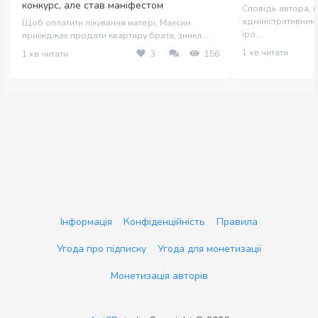
конкурс, але став маніфестом
Сповідь автора, щ
адміністративним 
Щоб оплатити лікування матері, Максим
іро...
приїжджає продати квартиру брата, зникл...
1 хв читати
1 хв читати
3
156
Інформація
Конфіденційність
Правила
Угода про підписку
Угода для монетизації
Монетизація авторів