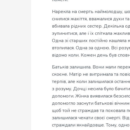
Нарекла на смерть наймолодшу, шо
снилися жахіття, вважалися духи та
вбивала рідних сестер. Декілька 
зупинитися, але і їх спіткала жахл
Одна зі старших постійно кашляла 
втопилася. Одна за одною. Всі розум
відомо коли. Кожен день був спов
Батьків залишила. Вони мали переж
скоєне. Матір не витримала та пові
терпів, але коли залишилася остан
з розуму. Дочці несила було бачит
допомоги. Жінка виявилася безсило
допомогло заснути батькові вічним
щоб той не страждав та поховала по
залишилася чекати своєї смерті. Ві
страждали якнайдовше. Тому, одно