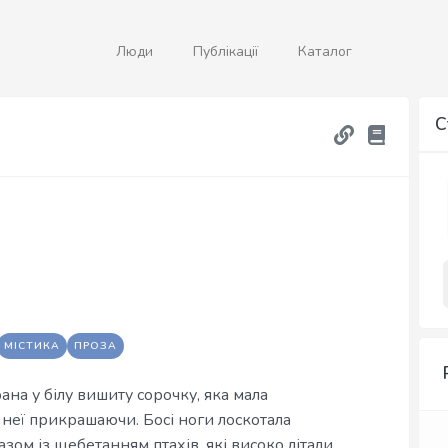
Люди
Публікації
Каталог
С
МІСТИКА
ПРОЗА
ана у білу вишиту сорочку, яка мала
о неї прикрашаючи. Босі ноги лоскотала
азом із щебетанням птахів, які високо літали