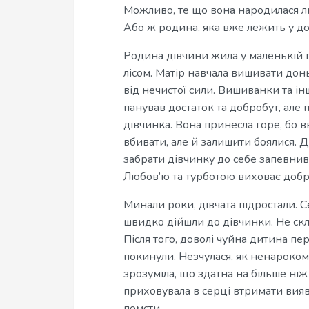
Можливо, те що вона народилася 
Або ж родина, яка вже лежить у до
Родина дівчини жила у маленькій г
лісом. Матір навчала вишивати дон
від нечистої сили. Вишиванки та і
панував достаток та добробут, але
дівчинка. Вона принесла горе, бо в
вбивати, але й залишити боялися. 
забрати дівчинку до себе запевнив
Любов’ю та турботою виховає добр
Минали роки, дівчата підростали. 
швидко дійшли до дівчинки. Не скл
Після того, доволі чуйна дитина пе
покинули. Незчулася, як ненароком о
зрозуміла, що здатна на більше ніж
приховувала в серці втримати вияв
помсти.