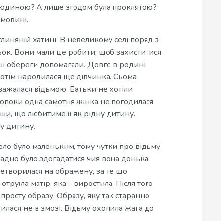
людиною? А лише згодом була проклятою?
мовині.
линяній хатині. В невеликому селі поряд з
ьок. Вони мали це робити, щоб захиститися
нші обереги допомагали. Довго в родині
 потім народилася ще дівчинка. Сьома
важалася відьмою. Батьки не хотіли
Допоки одна самотня жінка не погодилася
ши, що любитиме її як рідну дитину.
у дитину.
Село було маленьким, тому чутки про відьму
адно було здогадатися чия вона донька.
ретворилася на ображену, за те що
труїла матір, яка її виростила. Після того
 просту образу. Образу, яку так старанно
илася не в змозі. Відьму охопила жага до