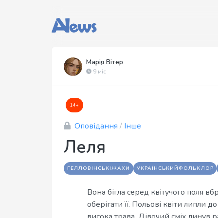
Марія Вітер
9 міс
14+
Оповідання
/
Інше
Леля
ГЕЛЛОВІНСЬКІЖАХИ
УКРАЇНСЬКИЙФОЛЬКЛОР
Вона бігла серед квітучого поля вбр
оберігати її. Польові квіти липли д
висока трава. Дівочий сміх линув р