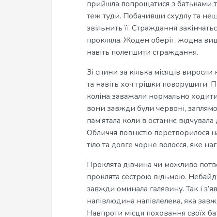
прийшла попрощатися з батьками т
теж туди. Побачивши схудлу та нещ
звільнить її. Страждання закінчатьс
прокляла. Жоден оберіг, жодна виш
навіть полегшити страждання.
Зі спини за кілька місяців виросли
та навіть хоч трішки поворушити. П
коліна заважали нормально ходити,
вони завжди були червоні, заплямова
пам’ятала коли в останнє відчувала 
Обличчя повністю перетворилося н
тіло та довге чорне волосся, яке на
Проклята дівчина чи можливо потвор
проклята сестрою відьмою. Небайдуж
завжди оминала галявину. Так і з’я
напівлюдина напівлелека, яка завж
Навпроти місця поховання своїх бать