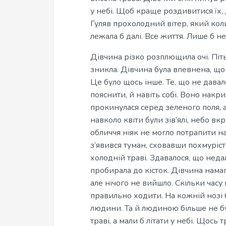
у небі. Щоб краще роздивитися їх, 
Гуляв прохолодний вітер, який коли
лежала б далі. Все життя. Лише б н
Дівчина різко розплющила очі. Піть
зникла. Дівчина була впевнена, що
Це було щось інше. Те, що не давало
пояснити, й навіть собі. Воно накр
прокинулася серед зеленого поля, але
навколо квіти були зів’ялі, небо вк
обличчя ніяк не могло потрапити на
з’явився туман, сховавши похмуріст
холодній траві. Здавалося, що неда
пробирала до кісток. Дівчина намага
але нічого не вийшло. Скільки часу 
правильно ходити. На кожній нозі б
людини. Та й людиною більше не бул
траві, а мали б літати у небі. Щось 