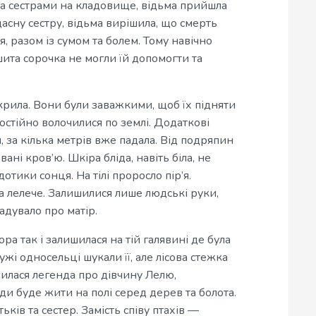
а сестрами на кладовище, відьма прийшла
асну сестру, відьма вирішила, що смерть
я, разом із сумом та болем. Тому навічно
ита сорочка не могли їй допомогти та
 крила. Вони були заважкими, щоб їх підняти
остійно волочилися по землі. Додаткові
 за кілька метрів вже падала. Від подряпин
ні кров’ю. Шкіра бліда, навіть біла, не
дотики сонця. На тілі проросло пір’я.
а лелече. Залишилися лише людські руки,
гадувало про матір.
а так і залишилася на тій галявині де була
і односельці шукали її, але лісова стежка
вилася легенда про дівчину Лелю,
ди буде жити на полі серед дерев та болота.
ків та сестер. Замість співу птахів —