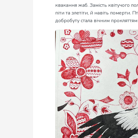
квакання жаб. Замість квітучого по
піти та злетіти, й навіть померти. 
добробуту стала вічним прокляттям