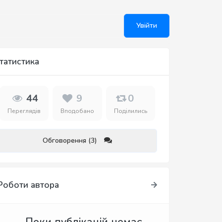
Увійти
татистика
44
9
0
Переглядів
Вподобано
Поділились
Обговорення (3)
Роботи автора