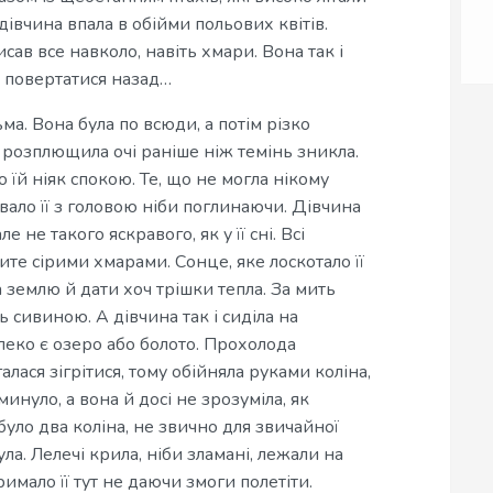
дівчина впала в обійми польових квітів.
сав все навколо, навіть хмари. Вона так і
е повертатися назад…
ма. Вона була по всюди, а потім різко
 розплющила очі раніше ніж темінь зникла.
 їй ніяк спокою. Те, що не могла нікому
ивало її з головою ніби поглинаючи. Дівчина
 не такого яскравого, як у її сні. Всі
рите сірими хмарами. Сонце, яке лоскотало її
 землю й дати хоч трішки тепла. За мить
ь сивиною. А дівчина так і сиділа на
леко є озеро або болото. Прохолода
лася зігрітися, тому обійняла руками коліна,
минуло, а вона й досі не зрозуміла, як
уло два коліна, не звично для звичайної
а. Лелечі крила, ніби зламані, лежали на
тримало її тут не даючи змоги полетіти.