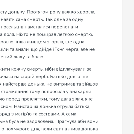
сту доньку. Протягом року важко хворіла,
 навіть сама смерть. Так одна за одну
односельців намагалися переконати
ива доля. Ніхто не помирав легкою смертю.
кров’ю, інша живцем згоріла, ще одна
іли та знали, що дійде і їхня черга, але не
нений жаху та болю.
ити кожну смерть, ніби відплачували за
силася на старій вербі. Батько довго ще
ня найстарша донька, не витримав та зійшов
и страждання тому попросила у знахарки
ю перед прокляттям, тому дала зілля, яке
 сном. Найстарша донька отруїла батька,
ряд з матір’ю та сестрами. А сама
дьма була не задоволена. Прагнула аби вони
го похмурого дня, коли єдина жива донька