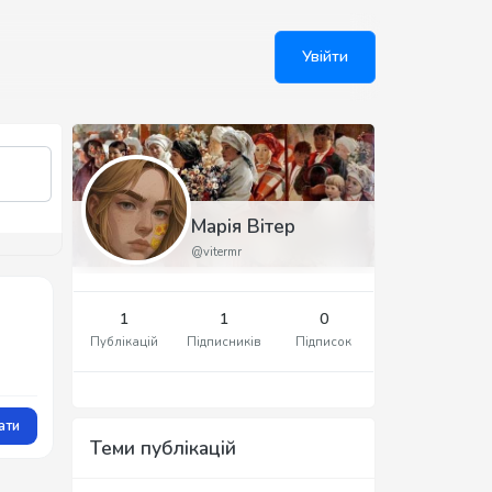
Увійти
Марія Вітер
@vitermr
1
1
0
Публікацій
Підписників
Підписок
ати
Теми публікацій