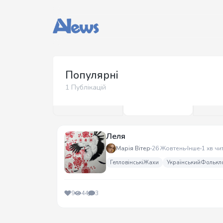
Популярні
1 Публікацій
Леля
Марія Вітер
26 Жовтень
Інше
1 хв чи
ГелловінськіЖахи
УкраїнськийФолькл
9
44
3