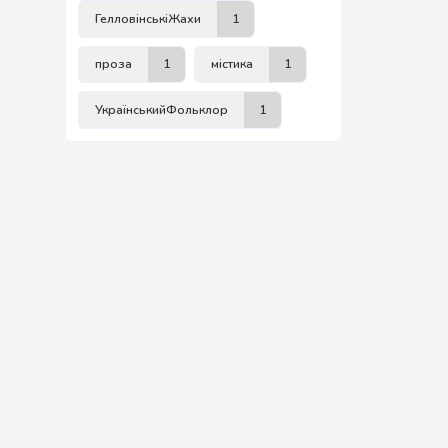
ГелловінськіЖахи
1
проза
1
містика
1
УкраїнськийФольклор
1