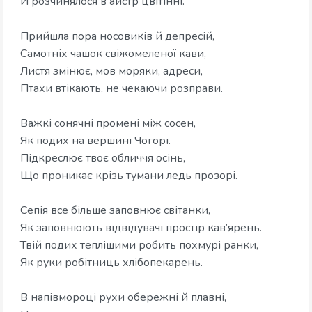
​Й розчинялося в айстр цвітінні.
​Прийшла пора носовиків й депресій,
​Самотніх чашок свіжомеленої кави,
​Листя змінює, мов моряки, адреси,
​Птахи втікають, не чекаючи розправи.
​Важкі сонячні промені між сосен,
​Як подих на вершині Чогорі.
​Підкреслює твоє обличчя осінь,
​Що проникає крізь тумани ледь прозорі.
​Сепія все більше заповнює світанки,
​Як заповнюють відвідувачі простір кав’ярень.
​Твій подих теплішими робить похмурі ранки,
​Як руки робітниць хлібопекарень.
​В напівмороці рухи обережні й плавні,