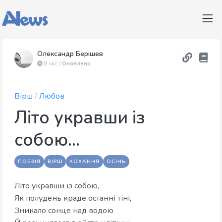
Олександр Берішев
8 міс /
Оновлено
Вірш
/
Любов
Літо укравши із
собою...
ПОЕЗІЯ
ВІРШ
КОХАННЯ
ОСІНЬ
Літо укравши із собою,
​Як полудень краде останні тіні,
​Зникало сонце над водою