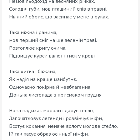
​Немов льодохід на весняних річках.
​Солодкі губи, мов пташиний спів в травні,
​Ніжний обрис, що засинає у мене в руках.
​Така ніжна і ранима,
​мов перший сніг на ще зеленій траві.
​Розтоплює кригу очима,
​Підвищує курси валют і тиск у крові.
​Така хитка і бажана,
​Як надія на краще майбутнє.
​Одночасно покірна й невблаганна
​Донька листопада з присмаком грудня.
​Вона надихає морози і дарує тепло,
​Започатковує легенди і розвінчує міфи,
​Всотує кохання, неначе вологу молоде стебло.
​Їй так пасує образ осінньої німфи.