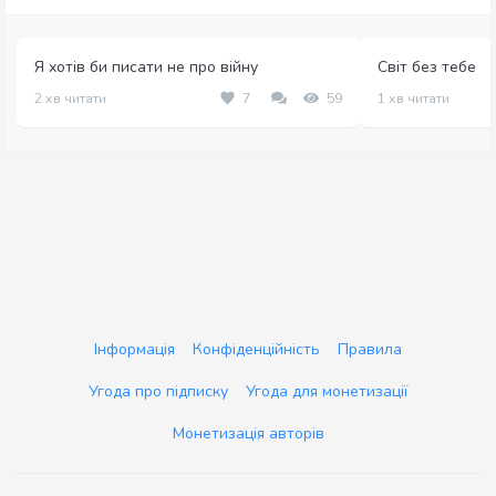
Я хотів би писати не про війну
Світ без тебе
2 хв читати
7
59
1 хв читати
Інформація
Конфіденційність
Правила
Угода про підписку
Угода для монетизації
Монетизація авторів