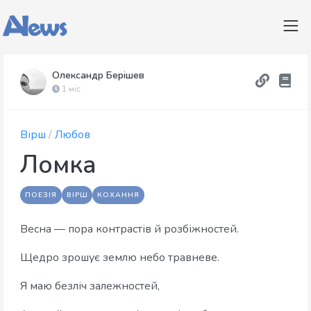
Олександр Берішев
1 міс
Вірш
/
Любов
Ломка
ПОЕЗІЯ
ВІРШ
КОХАННЯ
Весна — пора контрастів й розбіжностей.
Щедро зрошує землю небо травневе.
Я маю безліч залежностей,