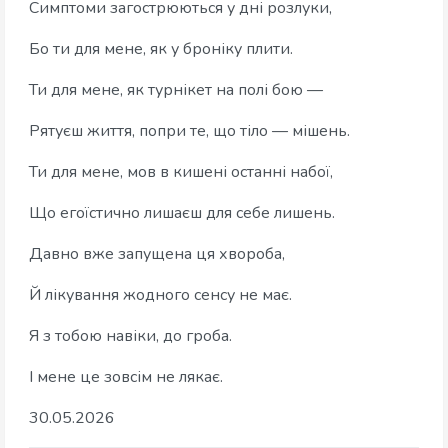
Симптоми загострюються у дні розлуки,
Бо ти для мене, як у броніку плити.
Ти для мене, як турнікет на полі бою —
Рятуєш життя, попри те, що тіло — мішень.
Ти для мене, мов в кишені останні набої,
Що егоїстично лишаєш для себе лишень.
Давно вже запущена ця хвороба,
Й лікування жодного сенсу не має.
Я з тобою навіки, до гроба.
І мене це зовсім не лякає.
30.05.2026