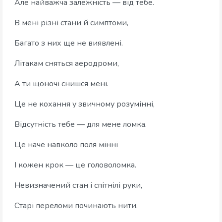
Але найважча залежність — від тебе.
В мені різні стани й симптоми,
Багато з них ще не виявлені.
Літакам сняться аеродроми,
А ти щоночі снишся мені.
Це не кохання у звичному розумінні,
Відсутність тебе — для мене ломка.
Це наче навколо поля мінні
І кожен крок — це головоломка.
Невизначений стан і спітнілі руки,
Старі переломи починають нити.