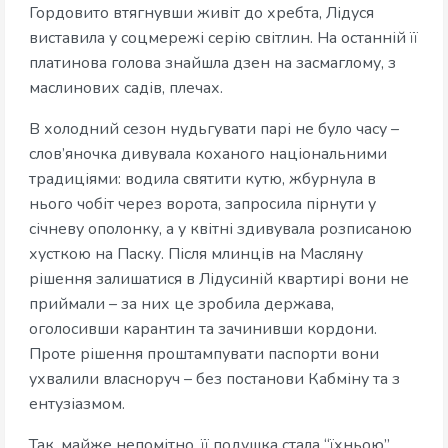
Гордовито втягнувши живіт до хребта, Лідуся
виставила у соцмережі серію світлин. На останній її
платинова голова знайшла дзен на засмаглому, з
маслинових садів, плечах.
В холодний сезон нудьгувати парі не було часу –
слов’яночка дивувала коханого національними
традиціями: водила святити кутю, жбурнула в
нього чобіт через ворота, запросила пірнути у
січневу ополонку, а у квітні здивувала розписаною
хусткою на Паску. Після млинців на Масляну
рішення залишатися в Лідусиній квартирі вони не
приймали – за них це зробила держава,
оголосивши карантин та зачинивши кордони.
Проте рішення проштампувати паспорти вони
ухвалили власноруч – без постанови Кабміну та з
ентузіазмом.
Так, майже непомітно, її подушка стала “їхньою”.