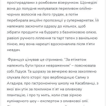
простирадлами з ромбовим візерунком. Щонеділі
вона до полудня милувалася переливом олійно-
чорних волосків на його грудях, а потім
перебирала акційні пропозиції у супермаркетах. Їй
належало заскочити одразу до кількох, щоб
зібрати продукти на буррато з базиліковою олією,
равіолі ручного ліплення та тарт татен з ванільною
піною, яку вона нарешті вдосконалила після п’яти
невдач.
Француз цінував це стримано. “За етікетом
належить бути трохи невраженим” – пояснювала
собі Лідуся. Та щоразу за вечерею вона захоплено
слухала його історії: про верблюдицю Салму з
Агадира, про гастрономічну школу на Касабланці, з
якої він утік за покликом пʼят на оливкову
плантацію, і про ту мить, коли став зіркою
кулінарного шоу – експертом з оливкової олії.