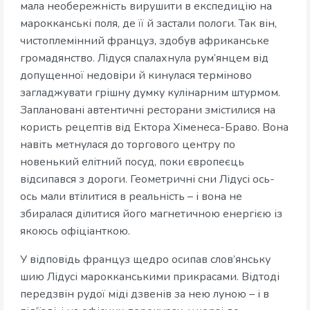
мала необережність вирушити в експедицію на
марокканські поля, де її й застали пологи. Так він,
чистоплемінний француз, здобув африканське
громадянство. Лідуся спалахнула рум’янцем від
допущенної недовіри й кинулася терміново
загладжувати грішну думку кулінарним штурмом.
Заплановані автентичні ресторани змістилися на
користь рецептів від Ектора Хіменеса-Браво. Вона
навіть метнулася до торгового центру по
новенький елітний посуд, поки європеєць
відсипався з дороги. Геометричні сни Лідусі ось-
ось мали втілитися в реальність – і вона не
збиралася ділитися його магнетичною енергією із
якоюсь офіціанткою.
У відповідь француз щедро осипав слов’янську
шию Лідусі марокканськими прикрасами. Відтоді
передзвін рудої міді дзвенів за нею луною – і в