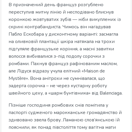
В призначений день француз розгублено
переступив митну лінію й несподівано блиснув
коронкою жовтуватих зубів — ніби викуплених із
скрині контрабандиста. Чимось він нагадував
Пабло Ескобара у дисконтному варіанті: засмагла
на оливковій плантації шкіра натякала на трохи
підгуляле французьке коріння, а масні завитки
волосся вибивалися з-під подолу сорочки з
ромбами. Пахнув француз рафінованим маслом,
але Лідуся відразу учула елітний «Maison de
Mystère». Вона анітрохи не сумнівалася, що
задерта сорочка – не через кустарну роботу
швейного цеху, а «шарм бунтівника» від Balenciaga.
Пізніше господиня ромбових снів помітила у
паспорті судженого марокканське громадянство й
здивовано звела брову. Ламаною слов’янською їй
пояснили, як понад півстоліття тому вагітна мати