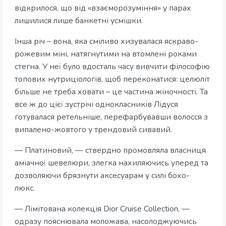
відкрилося, що від «взаєморозуміння» у парах
лишилися лише банкетні усмішки.
Інша річ – вона, яка сміливо хизувалася яскраво-
рожевим міні, натягнутими на втомлені роками
стегна. У неї було вдосталь часу вивчити філософію
топових нутриціологів, щоб переконатися: целюліт
більше не треба ховати – це частина жіночності. Та
все ж до цієї зустрічі однокласників Лідуся
готувалася ретельніше, перефарбувавши волосся з
випалено-жовтого у трендовий сивавий.
— Платиновий, — ствердно промовляла власниця
аміачної шевелюри, злегка нахиляючись уперед та
дозволяючи брязнути аксесуарам у силі бохо-
люкс.
— Лімітована колекція Dior Cruise Collection, —
одразу пояснювала моложава, насолоджуючись