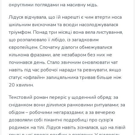
округлими поглядами на масивну мідь.
Лідуся відчувала, що їй нарешті є чим втерти носа
шкільним вискочкам та всюди насолоджувалася
тріумфом. Понад три місяці вона вела листування,
що розпалювало її лібідо, із загадковим
європейцем. Спочатку діалоги обмежувалися
кількома фразами, але незабаром без них не
починався день. Стало звичним оновлювати чат
навіть під час робочої наради та ревнувати, якщо
статус «офлайн» залицяльника тривав більше ніж
20 хвилин.
Текстовий роман переріс у щоденний обряд: за
сніданком вони ділилися ранковими ритуалами; за
обідом – робочими негараздами; а за вечерею
дозволяли собі пікантні подробиці про сузір’я
родимок на тілі. Лідуся навіть зізналася, що на лівій
груді в неї проріс ромбик з папіломи. У відповідь