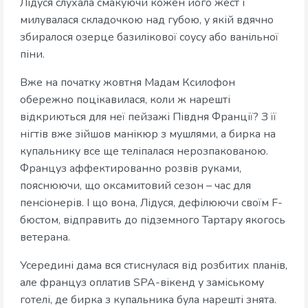
Лідуся слухала смакуючи кожен його жест і
милувалася складочкою над губою, у якій вдячно
збиралося озерце базилікової соусу або ванільної
піни.
Вже на початку жовтня Мадам Ксилофон
обережно поцікавилася, коли ж нарешті
відкриються для неї пейзажі Півдня Франції? З її
нігтів вже зійшов манікюр з мушлями, а бирка на
купальнику все ще теліпалася нерозпакованою.
Француз аффектированно розвів руками,
пояснюючи, що оксамитовий сезон – час для
пенсіонерів. І що вона, Лідуся, дефілюючи своїм F-
бюстом, відправить до підземного Тартару якогось
ветерана.
Усередині дама вся стиснулася від розбитих планів,
але француз оплатив SPA-вікенд у заміському
готелі, де бирка з купальника була нарешті знята.