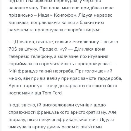
під’їзді, і на офісних перекурах, у черзі до
кавоавтомату. Так вона миттєво придбала нове
прізвисько – Мадам Ксилофон. Лідуся нервово
кигикала, поправляючи кліпси з блакитним
каменем та пропонувала співробітницям:
— Дівчатка, гляньте, скільки ексклюзиву – всього
70$ за штуку. Продаю, ну? — Ділилася вона
галереєю телефону, а мовчазне похитування
сприймала за сором’язливість і продовжувала: —
Мій француз такий незграба. Приголомшений
мною, він привіз валізу прикрас замість гардероба.
Купіть гарнітур – хочу до зарплати потішити його
костюмами від Tom Ford.
Іноді, звісно, їй висловлювали сумніви щодо
справжності французького аристократизму. Але
щоразу, після пекучої африканської ночі, Лідуся
змахувала криву думку разом із зім’ятими