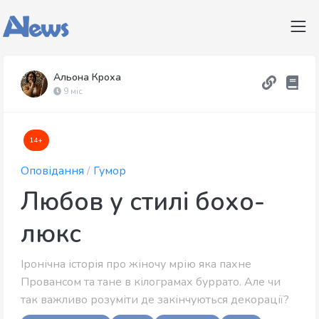
Альона Кроха
9 міс
14+
Оповідання
/
Гумор
Любов у стилі бохо-
люкс
Іронічна історія про жіночу мрію яка пахне
Провансом та тане в кілограмах буррато. Але чи
так важливо розуміти де закінчуються декорації?