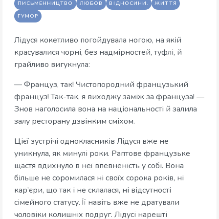
ПИСЬМЕННИЦТВО
ЛЮБОВ
ВІДНОСИНИ.
ЖИТТЯ
ГУМОР
Лідуся кокетливо погойдувала ногою, на якій
красувалися чорні, без надмірностей, туфлі, й
грайливо вигукнула:
— Француз, так! Чистопородний французький
француз! Так-так, я виходжу заміж за француза! —
Знов наголосила вона на національності й залила
залу ресторану дзвінким сміхом.
Цієї зустрічі однокласників Лідуся вже не
уникнула, як минулі роки. Раптове французьке
щастя вдихнуло в неї впевненість у собі. Вона
більше не соромилася ні своїх сорока років, ні
кар’єри, що так і не склалася, ні відсутності
сімейного статусу. Її навіть вже не дратували
чоловіки колишніх подруг. Лідусі нарешті