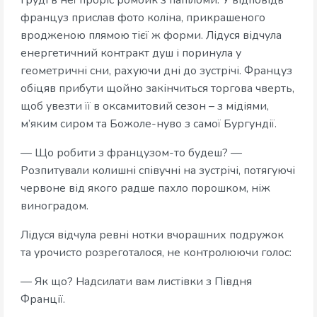
француз прислав фото коліна, прикрашеного
вродженою плямою тієї ж форми. Лідуся відчула
енергетичний контракт душ і поринула у
геометричні сни, рахуючи дні до зустрічі. Француз
обіцяв прибути щойно закінчиться торгова чверть,
щоб увезти її в оксамитовий сезон – з мідіями,
м’яким сиром та Божоле-нуво з самої Бургундії.
— Що робити з французом-то будеш? —
Розпитували колишні співучні на зустрічі, потягуючі
червоне від якого радше пахло порошком, ніж
виноградом.
Лідуся відчула ревні нотки вчорашних подружок
та урочисто розреготалося, не контролюючи голос:
— Як що? Надсилати вам листівки з Півдня
Франції.