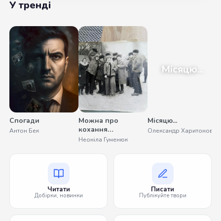
У тренді
Місяцю...
Спогади
Можна про
Місяцю...
кохання
Антон Бек
Олександр Харитонов
помовчати
Неоніла Гуменюк
Читати
Писати
Добірки, новинки
Публікуйте твори