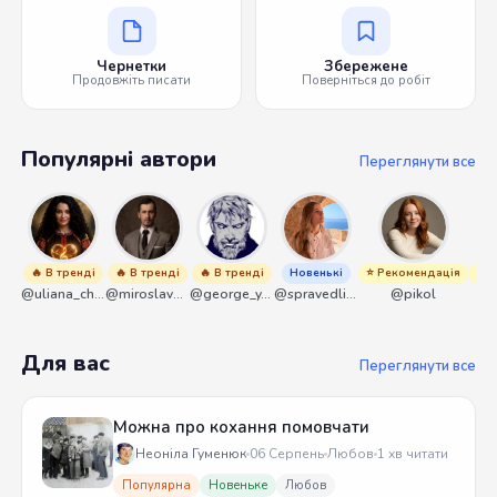
Чернетки
Збережене
Продовжіть писати
Поверніться до робіт
Популярні автори
Переглянути все
🔥 В тренді
🔥 В тренді
🔥 В тренді
Новенькі
⭐ Рекомендація
⭐ Р
@uliana_chernenko
@miroslavmaniyk
@george_y_lawlett
@spravedliwa
@pikol
Для вас
Переглянути все
Можна про кохання помовчати
Неоніла Гуменюк
06 Серпень
Любов
1 хв читати
Популярна
Новеньке
Любов