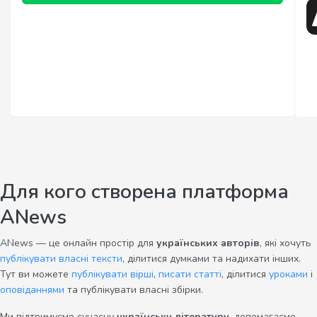
Для кого створена платформа
ANews
ANews — це онлайн простір для
українських авторів
, які хочуть
публікувати власні тексти
, ділитися думками та надихати інших.
Тут ви можете
публікувати вірші
,
писати статті
, ділитися
уроками
і
оповіданнями
та публікувати власні збірки.
Ми підтримуємо сучасну
українську літературу
, допомагаємо