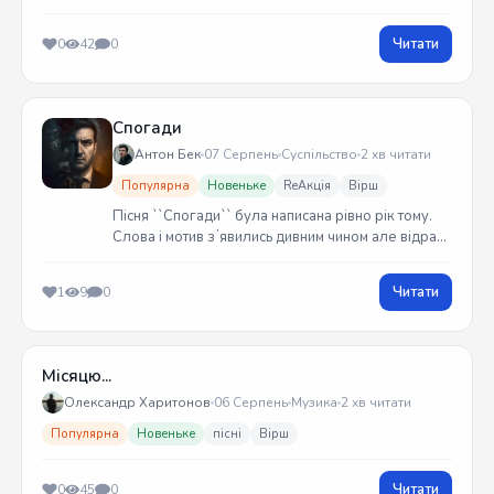
Читати
0
42
0
Спогади
Антон Бек
07 Серпень
Суспільство
2 хв читати
Популярна
Новеньке
ReАкція
Вірш
Пісня ``Спогади`` була написана рівно рік тому.
Слова і мотив зʼявились дивним чином але відразу
встиг записати на гітарі. Трек вийшов у жовтні
2025 року
Читати
1
9
0
Місяцю...
Олександр Харитонов
06 Серпень
Музика
2 хв читати
Популярна
Новеньке
пісні
Вірш
Читати
0
45
0