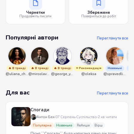
Чернетки
Збережене
Продовжіть писати
Поверніться до робіт
Популярні автори
Переглянути все
🔥 В тренді
🔥 В тренді
🔥 В тренді
⭐ Рекомендація
Новенькі
Нов
@uliana_chernenko
@miroslavmaniyk
@george_y_lawlett
@oleksa
@spravedliwa
@s
Для вас
Переглянути все
Спогади
Антон Бек
07 Серпень
Суспільство
2 хв читати
Популярна
Новеньке
ReАкція
Вірш
Пісня ``Спогади`` була написана рівно рік тому.