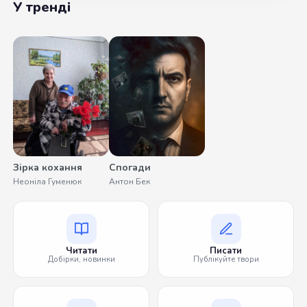
У тренді
Зірка кохання
Спогади
Неоніла Гуменюк
Антон Бек
Читати
Писати
Добірки, новинки
Публікуйте твори