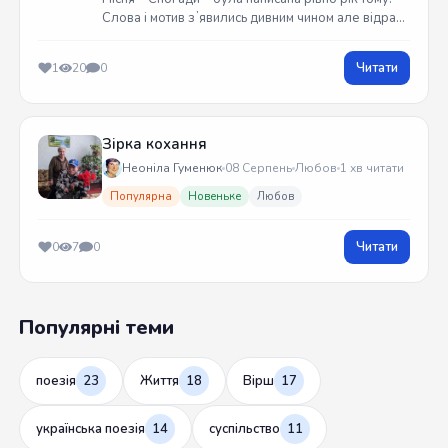
Слова і мотив зʼявились дивним чином але відразу
встиг записати на гітарі. Трек вийшов у жовтні
2025 року
Читати
1
20
0
Зірка кохання
Неоніла Гуменюк
08 Серпень
Любов
1 хв читати
Популярна
Новеньке
Любов
Читати
0
7
0
Популярні теми
поезія
23
Життя
18
Вірш
17
українська поезія
14
суспільство
11