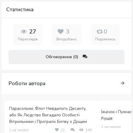
Статистика
27
3
0
Переглядів
Вподобано
Поділились
Обговорення (0)
Роботи автора
Парасольки: Флот Невдалого Десанту,
Їжачок і Пухна
або Як Людство Вигадало Особисті
Кущів
Вітрильники і Програло Битву з Дощем
1 хв читати
1 хв читати
11
140