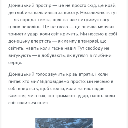
Донецький простір — це не просто схід, це край,
де глибина важливіша за висоту. Незалежність тут
— як порода: темна, щільна, але витримує вагу
цілих поколінь. Це не гасло — це звичка мовчки
тримати удар, коли світ кричить. Ми несемо в собі
донецьку впертість — як лампу в темряві, що
світить, навіть коли гасне надія. Тут свободу не
вигукують — її добувають, як вугілля, з глибини
серця.
Донецький голос звучить крізь втрати, і коли
питає: хто ми? Відповідаємо просто: ми несемо в
собі впертість, щоб стояти, коли на нас падає
каміння; ми з тих, що тримають удар, навіть коли
світ валиться вниз.