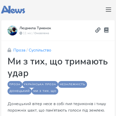
Людмила Туменок
11 міс /
Оновлено
Проза
/
Суспільство
Ми з тих, що тримають
удар
ПРОЗА
УКРАЇНСЬКА ПРОЗА
НЕЗАЛЕЖНІСТЬ
ДОНЕЦЬКИЙ
МИ З ТИХ, ЩО
Донецький вітер несе в собі пил териконів і тишу
порожніх шахт, що пам’ятають голоси під землею.