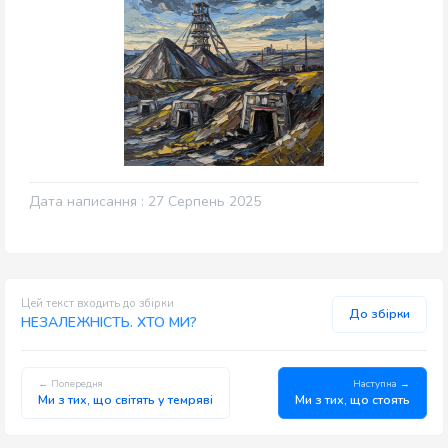
Дата написання : 27 Серпень 2025
Цей текст входить до збірки
До збірки
НЕЗАЛЕЖНІСТЬ. ХТО МИ?
← Попередня
Наступна →
Ми з тих, що світять у темряві
Ми з тих, що стоять