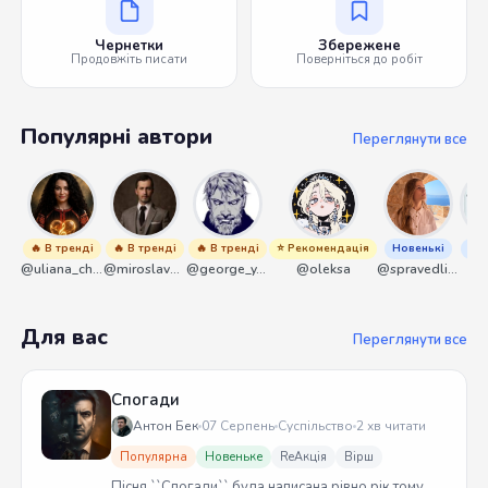
Чернетки
Збережене
Продовжіть писати
Поверніться до робіт
Популярні автори
Переглянути все
🔥 В тренді
🔥 В тренді
🔥 В тренді
⭐ Рекомендація
Новенькі
Нов
@uliana_chernenko
@miroslavmaniyk
@george_y_lawlett
@oleksa
@spravedliwa
@s
Для вас
Переглянути все
Спогади
Антон Бек
07 Серпень
Суспільство
2 хв читати
Популярна
Новеньке
ReАкція
Вірш
Пісня ``Спогади`` була написана рівно рік тому.