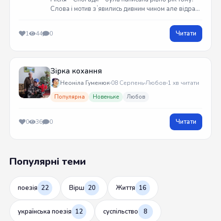
Слова і мотив зʼявились дивним чином але відразу
встиг записати на гітарі. Трек вийшов у жовтні
2025 року
Читати
1
44
0
Зірка кохання
Неоніла Гуменюк
08 Серпень
Любов
1 хв читати
Популярна
Новеньке
Любов
Читати
0
36
0
Популярні теми
поезія
22
Вірш
20
Життя
16
українська поезія
12
суспільство
8