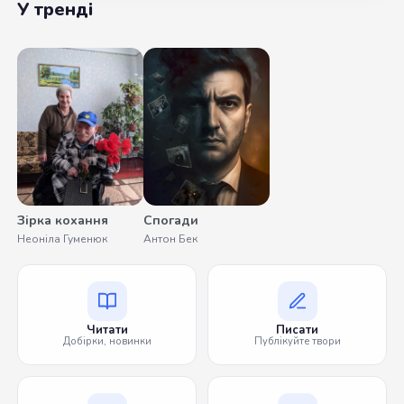
У тренді
Зірка кохання
Спогади
Неоніла Гуменюк
Антон Бек
Читати
Писати
Добірки, новинки
Публікуйте твори