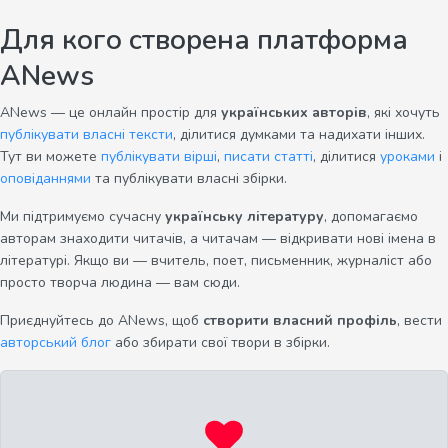
Для кого створена платформа
ANews
ANews — це онлайн простір для
українських авторів
, які хочуть
публікувати власні тексти
, ділитися думками та надихати інших.
Тут ви можете
публікувати вірші
,
писати статті
, ділитися
уроками
і
оповіданнями
та публікувати власні збірки.
Ми підтримуємо сучасну
українську літературу
, допомагаємо
авторам знаходити читачів, а читачам — відкривати нові імена в
літературі. Якщо ви — вчитель, поет, письменник, журналіст або
просто творча людина — вам сюди.
Приєднуйтесь до ANews, щоб
створити власний профіль
, вести
авторський блог
або збирати свої твори в збірки.