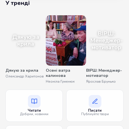
У тренді
ВІРШ:
Дякую за
Менеджер-
крила
мотиватор
Дякую за крила
Осені ватра
ВІРШ: Менеджер-
калинова
мотиватор
Олександр Харитонов
У
Неоніла Гуменюк
Ярослав Брунько
Читати
Писати
Добірки, новинки
Публікуйте твори