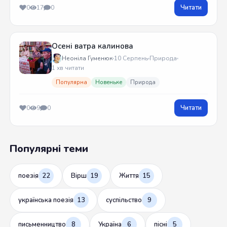
Читати
0
17
0
Осені ватра калинова
Неоніла Гуменюк
10 Серпень
Природа
1 хв читати
Популярна
Новеньке
Природа
Читати
0
9
0
Популярні теми
поезія
22
Вірш
19
Життя
15
українська поезія
13
суспільство
9
письменництво
8
Україна
6
пісні
5