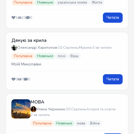
Популярна
Новеньке
українська поезія
Життя
Читати
1
23
0
Дякую за крила
Олександр Харитонов
10 Серпень
Музика
3 хв читати
Популярна
Новеньке
пісні
Вірш
Моїй Миколаївні
Читати
0
7
0
МОВА
Уляна Черненко
10 Серпень
Історія та освіта
2 хв читати
Популярна
Новеньке
мова
Війна