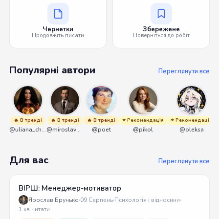
Чернетки
Збережене
Продовжіть писати
Поверніться до робіт
Популярні автори
Переглянути все
🔥 В тренді
🔥 В тренді
🔥 В тренді
⭐ Рекомендація
⭐ Рекомендація
@uliana_chernenko
@miroslavmaniyk
@poet
@pikol
@oleksa
Для вас
Переглянути все
ВІРШ: Менеджер-мотиватор
Ярослав Брунько
09 Серпень
Психологія і відносини
1 хв читати