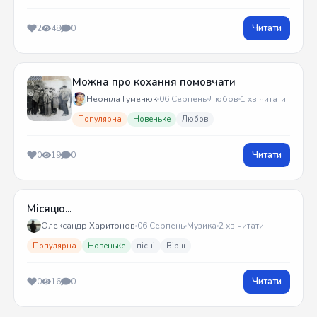
Читати
2
48
0
Можна про кохання помовчати
Неоніла Гуменюк
06 Серпень
Любов
1 хв читати
Популярна
Новеньке
Любов
Читати
0
19
0
Місяцю...
Олександр Харитонов
06 Серпень
Музика
2 хв читати
Популярна
Новеньке
пісні
Вірш
Читати
0
16
0