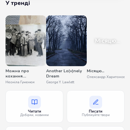
У тренді
Місяцю...
Можна про
Another Lo(v)nely
Місяцю...
У
кохання
Dream
Олександр Харитонов
С
помовчати
Неоніла Гуменюк
George Y. Lawlett
Читати
Писати
Добірки, новинки
Публікуйте твори