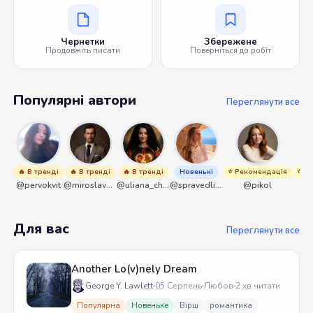
Чернетки
Збережене
Продовжіть писати
Поверніться до робіт
Популярні автори
Переглянути все
🔥 В тренді
🔥 В тренді
🔥 В тренді
Новенькі
⭐ Рекомендація
⭐ Р
@pervokvit
@miroslavmaniyk
@uliana_chernenko
@spravedliwa
@pikol
Для вас
Переглянути все
Another Lo(v)nely Dream
George Y. Lawlett
05 Серпень
Любов
2 хв читати
Популярна
Новеньке
Вірш
романтика