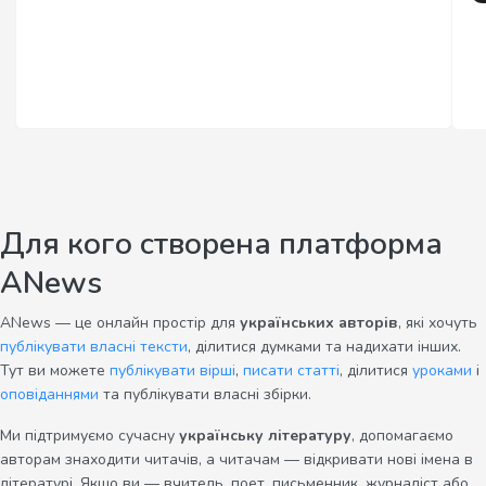
Для кого створена платформа
ANews
ANews — це онлайн простір для
українських авторів
, які хочуть
публікувати власні тексти
, ділитися думками та надихати інших.
Тут ви можете
публікувати вірші
,
писати статті
, ділитися
уроками
і
оповіданнями
та публікувати власні збірки.
Ми підтримуємо сучасну
українську літературу
, допомагаємо
авторам знаходити читачів, а читачам — відкривати нові імена в
літературі. Якщо ви — вчитель, поет, письменник, журналіст або