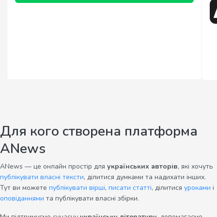
Для кого створена платформа
ANews
ANews — це онлайн простір для
українських авторів
, які хочуть
публікувати власні тексти
, ділитися думками та надихати інших.
Тут ви можете
публікувати вірші
,
писати статті
, ділитися
уроками
і
оповіданнями
та публікувати власні збірки.
Ми підтримуємо сучасну
українську літературу
, допомагаємо