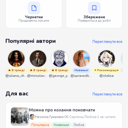
Чернетки
Збережене
Продовжіть писати
Поверніться до робіт
Популярні автори
Переглянути все
🔥 В тренді
🔥 В тренді
🔥 В тренді
Новенькі
⭐ Рекомендація
Нов
@uliana_chernenko
@miroslavmaniyk
@george_y_lawlett
@spravedliwa
@oleksa
@s
Для вас
Переглянути все
Можна про кохання помовчати
Неоніла Гуменюк
06 Серпень
Любов
1 хв читати
Популярна
Новеньке
Любов