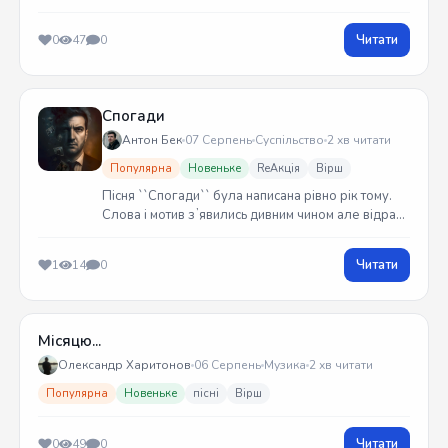
Читати
0
47
0
Спогади
Антон Бек
07 Серпень
Суспільство
2 хв читати
Популярна
Новеньке
ReАкція
Вірш
Пісня ``Спогади`` була написана рівно рік тому.
Слова і мотив зʼявились дивним чином але відразу
встиг записати на гітарі. Трек вийшов у жовтні
2025 року
Читати
1
14
0
Місяцю...
Олександр Харитонов
06 Серпень
Музика
2 хв читати
Популярна
Новеньке
пісні
Вірш
Читати
0
49
0