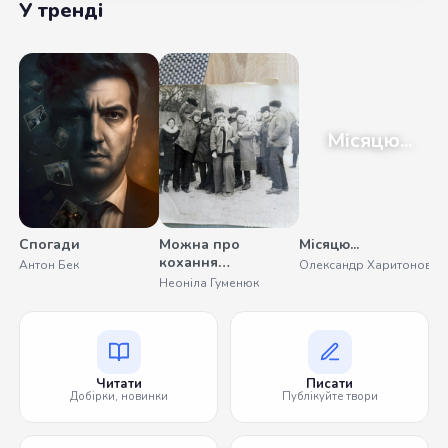
У тренді
Місяцю...
Спогади
Можна про
Місяцю...
кохання
Антон Бек
Олександр Харитонов
помовчати
Неоніла Гуменюк
Читати
Писати
Добірки, новинки
Публікуйте твори