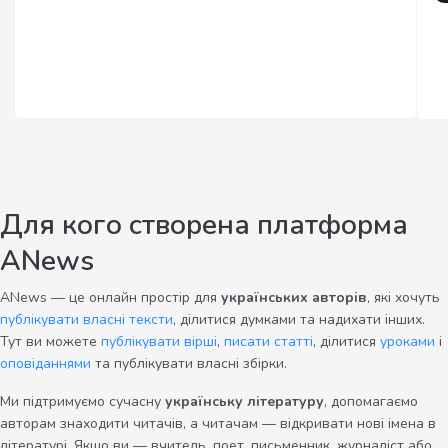
Для кого створена платформа
ANews
ANews — це онлайн простір для
українських авторів
, які хочуть
публікувати власні тексти
, ділитися думками та надихати інших.
Тут ви можете
публікувати вірші
,
писати статті
, ділитися
уроками
і
оповіданнями
та публікувати власні збірки.
Ми підтримуємо сучасну
українську літературу
, допомагаємо
авторам знаходити читачів, а читачам — відкривати нові імена в
літературі. Якщо ви — вчитель, поет, письменник, журналіст або