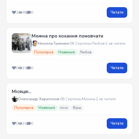
Читати
2
48
0
Можна про кохання помовчати
Неоніла Гуменюк
06 Серпень
Любов
1 хв читати
Популярна
Новеньке
Любов
Читати
0
19
0
Місяцю...
Олександр Харитонов
06 Серпень
Музика
2 хв читати
Популярна
Новеньке
пісні
Вірш
Читати
0
16
0