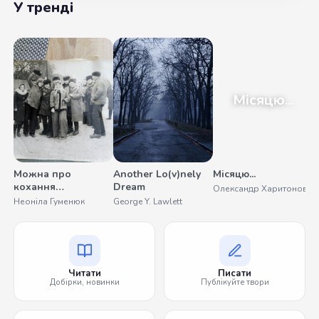
У тренді
Місяцю...
Можна про
Another Lo(v)nely
Місяцю...
У
кохання
Dream
Олександр Харитонов
С
помовчати
Неоніла Гуменюк
George Y. Lawlett
Читати
Писати
Добірки, новинки
Публікуйте твори