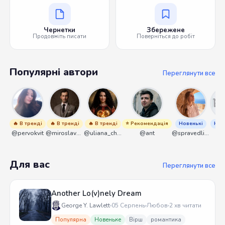
Чернетки
Збережене
Продовжіть писати
Поверніться до робіт
Популярні автори
Переглянути все
🔥 В тренді
🔥 В тренді
🔥 В тренді
⭐ Рекомендація
Новенькі
Нов
@pervokvit
@miroslavmaniyk
@uliana_chernenko
@ant
@spravedliwa
@s
Для вас
Переглянути все
Another Lo(v)nely Dream
George Y. Lawlett
05 Серпень
Любов
2 хв читати
Популярна
Новеньке
Вірш
романтика