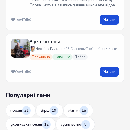
Слова і мотив зʼявились дивним чином але відразу
встиг записати на гітарі. Трек вийшов у жовтні
2025 року
Читати
1
47
0
Зірка кохання
Неоніла Гуменюк
08 Серпень
Любов
1 хв читати
Популярна
Новеньке
Любов
Читати
0
41
0
Популярні теми
поезія
21
Вірш
19
Життя
15
українська поезія
12
суспільство
8