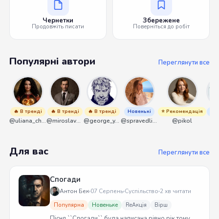
Чернетки
Збережене
Продовжіть писати
Поверніться до робіт
Популярні автори
Переглянути все
🔥 В тренді
🔥 В тренді
🔥 В тренді
Новенькі
⭐ Рекомендація
Нов
@uliana_chernenko
@miroslavmaniyk
@george_y_lawlett
@spravedliwa
@pikol
@s
Для вас
Переглянути все
Спогади
Антон Бек
07 Серпень
Суспільство
2 хв читати
Популярна
Новеньке
ReАкція
Вірш
Пісня ``Спогади`` була написана рівно рік тому.