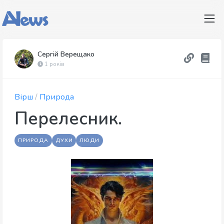
Сергій Верещако
1 років
Вірш
/
Природа
Перелесник.
ПРИРОДА
ДУХИ
ЛЮДИ