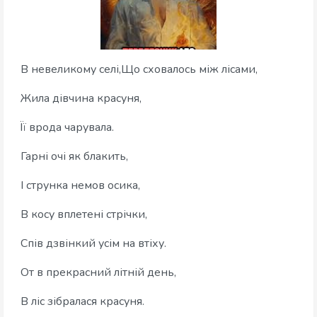
В невеликому селі,Що сховалось між лісами,
Жила дівчина красуня,
Її врода чарувала.
Гарні очі як блакить,
І струнка немов осика,
В косу вплетені стрічки,
Спів дзвінкий усім на втіху.
От в прекрасний літній день,
В ліс зібралася красуня.