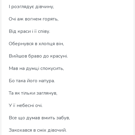
І розглядує дівчину,
Очі аж вогнем горять,
Від краси і її співу.
Обернувся в хлопця він,
Вийшов браво до красуні.
Мав на думці спокусить,
Бо така його натура.
Та як тільки заглянув,
У її небесні очі.
Все що думав вмить забув,
Закохався в сміх дівочий.