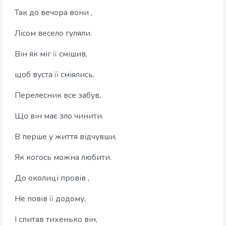
Так до вечора вони ,
Лісом весело гуляли.
Він як міг її смішив,
щоб вуста її сміялись.
Перелесник все забув,
Що він має зло чинити.
В перше у життя відчувши,
Як когось можна любити.
До околиці провів ,
Не повів її додому,
І спитав тихенько він,