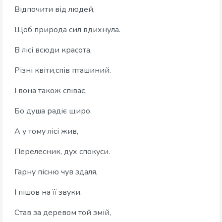
Відпочити від людей,
Щоб природа сил вдихнула.
В лісі всюди красота,
Різні квіти,спів пташиний.
І вона також співає,
Бо душа радіє щиро.
А у тому лісі жив,
Перелесник, дух спокуси.
Гарну пісню чув здаля,
І пішов на її звуки.
Став за деревом той змій,