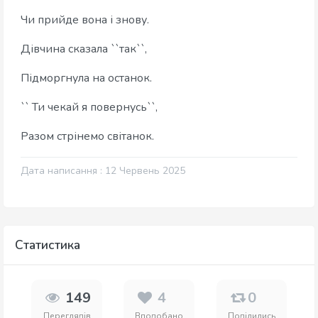
Чи прийде вона і знову.
Дівчина сказала ``так``,
Підморгнула на останок.
`` Ти чекай я повернусь``,
Разом стрінемо світанок.
Дата написання : 12 Червень 2025
Статистика
149
4
0
Переглядів
Вподобано
Поділились