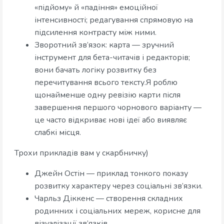
«підйому» й «падіння» емоційної
інтенсивності; редагування спрямовую на
підсилення контрасту між ними.
Зворотний зв’язок: карта — зручний
інструмент для бета-читачів і редакторів;
вони бачать логіку розвитку без
перечитування всього тексту.Я роблю
щонайменше одну ревізію карти після
завершення першого чорнового варіанту —
це часто відкриває нові ідеї або виявляє
слабкі місця.
Трохи прикладів вам у скарбничку)
Джейн Остін — приклад тонкого показу
розвитку характеру через соціальні зв’язки.
Чарльз Діккенс — створення складних
родинних і соціальних мереж, корисне для
візуалізації зв’язків.