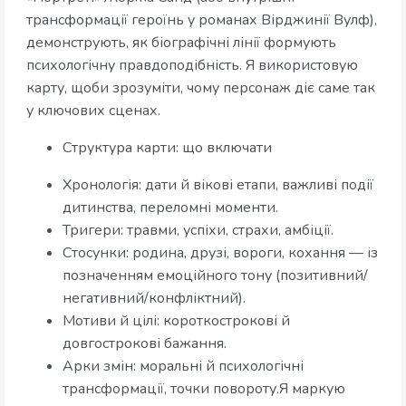
трансформації героїнь у романах Вірджинії Вулф),
демонструють, як біографічні лінії формують
психологічну правдоподібність. Я використовую
карту, щоби зрозуміти, чому персонаж діє саме так
у ключових сценах.
Структура карти: що включати
Хронологія: дати й вікові етапи, важливі події
дитинства, переломні моменти.
Тригери: травми, успіхи, страхи, амбіції.
Стосунки: родина, друзі, вороги, кохання — із
позначенням емоційного тону (позитивний/
негативний/конфліктний).
Мотиви й цілі: короткострокові й
довгострокові бажання.
Арки змін: моральні й психологічні
трансформації, точки повороту.Я маркую