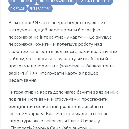
KOSENKOART
UKRAINIANWRITERS
ПИСЬМЕННИЦТВО
ПОРАДИ
ЛІТЕРАТУРА
Всім привіт! Я часто звертаюся до візуальних
інструментів, щоб перетворити біографію
персонажа на інтерактивну карту — це змушує
персонажа «ожити» й полегшує роботу над
сюжетом. Сьогодні я поділюся з вами практичним
гайдом, як створити таку карту, які шаблони й
програми використати (зокрема — безкоштовні
варіанти) і як інтегрувати карту в процес
редагування.
Інтерактивна карта допомагає бачити зв’язки між
подіями, мотивами й стосунками; простежити
емоційний і сюжетний розвиток; запобігти
логічним діркам. Класичні приклади зі світової
літератури, як-от еволюція Елізи Дюпен у
«Портреті» Жоржа Санд (або внутрішні