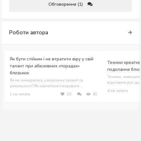
Обговорення (1)
Роботи автора
Як бути стійким і не втратити віру у свій
Техніки креати
талант при абюзивних «порадах»
подолання блок
близьких
Техніки, наведені
Як не зневіритись у власному таланті та
відновити рух дум
унікальності?Як навчитися ігнорувати ...
4 хв читати
1 хв читати
10
81