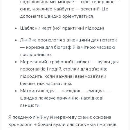
події кольорами: минуле — сіре, теперішнє —
синє, можливе майбутнє — зелений. Це
допомагає швидко орієнтуватися.
Шаблони карт (мої практичні підходи)
Лінійна хронологія з віконцями для нотаток
— корисна для біографій із чіткою часовою
послідовністю.
Мережевий (графовий) шаблон — вузли для
персонажів і подій, стрілки для зв’язків;
підходить, коли важливі взаємозв’язки
більше, ніж часова лінія.
Матриця «подія — наслідок — емоція» —
швидко показує причинно-наслідкові
ланцюги.
Я поєдную лінійну й мережеву схеми: основна
хронологія + бокові вузли для стосунків і мотивів.