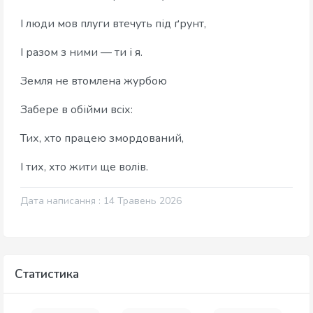
І люди мов плуги втечуть під ґрунт,
І разом з ними — ти і я.
Земля не втомлена журбою
Забере в обійми всіх:
Тих, хто працею змордований,
І тих, хто жити ще волів.
Дата написання : 14 Травень 2026
Статистика