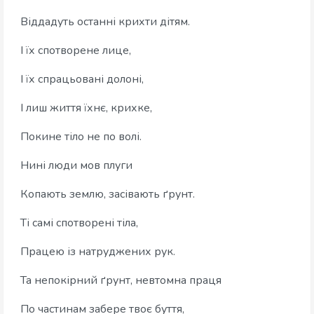
Віддадуть останні крихти дітям.
І їх спотворене лице,
І їх спрацьовані долоні,
І лиш життя їхнє, крихке,
Покине тіло не по волі.
Нині люди мов плуги
Копають землю, засівають ґрунт.
Ті самі спотворені тіла,
Працею із натруджених рук.
Та непокірний ґрунт, невтомна праця
По частинам забере твоє буття,