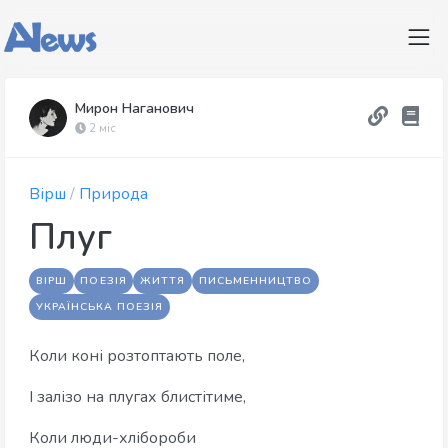
Мирон Наганович
2 міс
Вірш
/
Природа
Плуг
ВІРШ
ПОЕЗІЯ
ЖИТТЯ
ПИСЬМЕННИЦТВО
УКРАЇНСЬКА ПОЕЗІЯ
Коли коні розтоптають поле,
І залізо на плугах блистітиме,
Коли люди-хлібороби