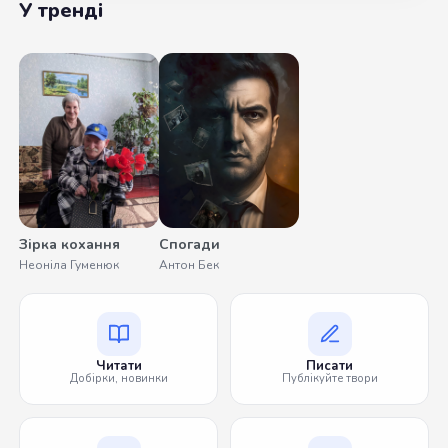
У тренді
Зірка кохання
Спогади
Неоніла Гуменюк
Антон Бек
Читати
Писати
Добірки, новинки
Публікуйте твори