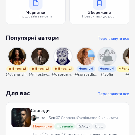
Чернетки
Збережене
Продовжіть писати
Поверніться до робіт
Популярні автори
Переглянути все
🔥 В тренді
🔥 В тренді
🔥 В тренді
Новенькі
Новенькі
⭐ Рекоме
@uliana_chernenko
@miroslavmaniyk
@george_y_lawlett
@spravedliwa
@sofia
@pik
Для вас
Переглянути все
Спогади
Антон Бек
07 Серпень
Суспільство
2 хв читати
Популярна
Новеньке
ReАкція
Вірш
Пісня ``Спогади`` була написана рівно рік тому.