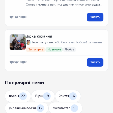
Слова і мотив зʼявились дивним чином але відразу
встиг записати на гітарі. Трек вийшов у жовтні
2025 року
Читати
1
28
0
Зірка кохання
Неоніла Гуменюк
08 Серпень
Любов
1 хв читати
Популярна
Новеньке
Любов
Читати
0
19
0
Популярні теми
поезія
22
Вірш
19
Життя
16
українська поезія
12
суспільство
9