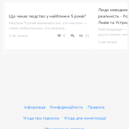
Люди невидимк
Що чекає людство у найближчі 5 років?
реальність - Ко
Львів та Устриц
Наступні 5 років визначать усе: хто мислить —
стане небезпечним, хто мовчить ...
Найстрашніше — в
цього ситого, яскра
2 хв читати
6
33
1 хв читати
Інформація
Конфіденційність
Правила
Угода про підписку
Угода для монетизації