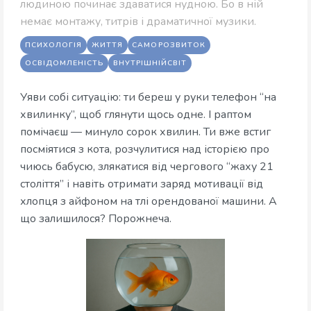
людиною починає здаватися нудною. Бо в ній
немає монтажу, титрів і драматичної музики.
ПСИХОЛОГІЯ
ЖИТТЯ
САМОРОЗВИТОК
ОСВІДОМЛЕНІСТЬ
ВНУТРІШНІЙСВІТ
Уяви собі ситуацію: ти береш у руки телефон “на
хвилинку”, щоб глянути щось одне. І раптом
помічаєш — минуло сорок хвилин. Ти вже встиг
посміятися з кота, розчулитися над історією про
чиюсь бабусю, злякатися від чергового “жаху 21
століття” і навіть отримати заряд мотивації від
хлопця з айфоном на тлі орендованої машини. А
що залишилося? Порожнеча.