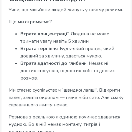
Уяви, що мільйони людей живуть у такому режимі.
Що ми отримуємо?
Втрата концентрації
. Людина не може
тримати увагу навіть 5 хвилин.
Втрата терпіння
. Будь-який процес, який
довший за хвилину, здається мукою.
Втрата здатності до глибини
. Немає ні
довгих стосунків, ні довгих хобі, ні довгих
розмов.
Ми стаємо суспільством “швидкої лапші”. Відкрити
пакет, залити окропом — і вже ніби сито. Але смаку
справжнього життя немає.
Розмова з реальною людиною починає здаватися
нудною. Бо в ній немає монтажу, титрів і
драматичної музики.