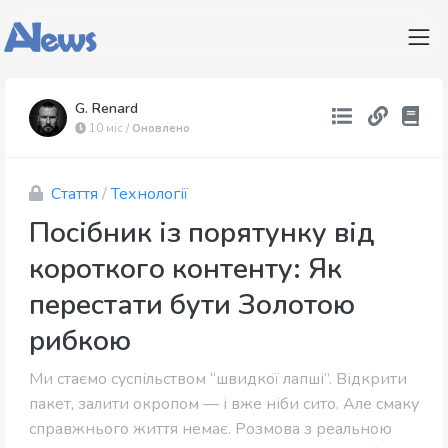
G. Renard
10 міс /
Оновлено
Стаття
/
Технології
Посібник із порятунку від
короткого контенту: Як
перестати бути Золотою
рибкою
Ми стаємо суспільством “швидкої лапші”. Відкрити
пакет, залити окропом — і вже ніби сито. Але смаку
справжнього життя немає. Розмова з реальною