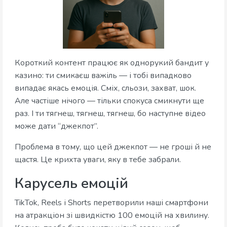
Короткий контент працює як однорукий бандит у
казино: ти смикаєш важіль — і тобі випадково
випадає якась емоція. Сміх, сльози, захват, шок.
Але частіше нічого — тільки спокуса смикнути ще
раз. І ти тягнеш, тягнеш, тягнеш, бо наступне відео
може дати “джекпот”.
Проблема в тому, що цей джекпот — не гроші й не
щастя. Це крихта уваги, яку в тебе забрали.
Карусель емоцій
TikTok, Reels і Shorts перетворили наші смартфони
на атракціон зі швидкістю 100 емоцій на хвилину.