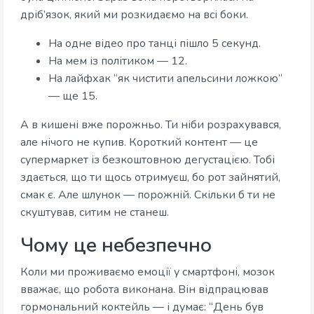
дріб’язок, який ми розкидаємо на всі боки.
На одне відео про танці пішло 5 секунд.
На мем із політиком — 12.
На лайфхак “як чистити апельсини ложкою”
— ще 15.
А в кишені вже порожньо. Ти ніби розрахувався,
але нічого не купив. Короткий контент — це
супермаркет із безкоштовною дегустацією. Тобі
здається, що ти щось отримуєш, бо рот зайнятий,
смак є. Але шлунок — порожній. Скільки б ти не
скуштував, ситим не станеш.
Чому це небезпечно
Коли ми проживаємо емоції у смартфоні, мозок
вважає, що робота виконана. Він відпрацював
гормональний коктейль — і думає: “День був