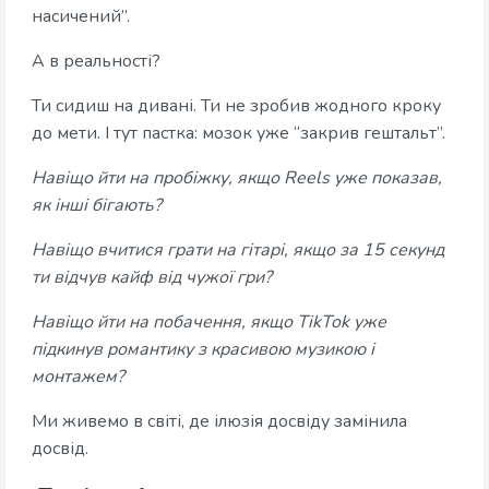
насичений”.
А в реальності?
Ти сидиш на дивані. Ти не зробив жодного кроку
до мети. І тут пастка: мозок уже “закрив гештальт”.
Навіщо йти на пробіжку, якщо Reels уже показав,
як інші бігають?
Навіщо вчитися грати на гітарі, якщо за 15 секунд
ти відчув кайф від чужої гри?
Навіщо йти на побачення, якщо TikTok уже
підкинув романтику з красивою музикою і
монтажем?
Ми живемо в світі, де ілюзія досвіду замінила
досвід.