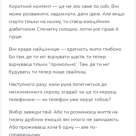
Короткий контент — це не зло саме по собі. Він
може розважити, надихнути, дати ідею. Але якщо
сидіти тільки на ньому, ти стаєш емоційним
діабетиком. Спочатку солодко, потім усе гірше й
гірше.
Він краде найцінніше — здатність жити глибоко.
Бо там, де ти міг відчувати щастя, ти тепер
відчуваєш тільки “прикольно”. Там, де ти міг
будувати, ти тепер лише свайпиш.
Наступного разу, коли рука потягнеться до
нескінченного скролу, згадай: чи це ти керуєш
телефоном — чи телефон уже керує тобою?
Вибір завжди твій. Або ти розмінюєш життя на
тисячу дрібних емоцій, які нічого не залишають.
Або проживаєш хоча б одну — але по-
справжньому.