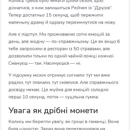
Колись треба було чекати цілий сезон, щоб
дізнатися, з ким залишиться Рейчел із “Друзів”.
Тепер достатньо 15 секунд, щоб пережити
маленьку драму й одразу перемкнутися на нову.
Але є підступ. Ми проживаємо сотні емоцій за
день, але жодну — по-справжньому. Це як якщо б
тебе запросили в ресторан із 50 стравами, але
дозволили тільки по одній чайній ложці кожної.
Смакуєш — так. Насичуєшся — ні.
У підсумку мозок отримує сигнали: тут ми вже
раділи, тут плакали, тут сміялися. Але справжнього
досвіду немає. Це жуйка для емоцій: солодко
перші 10 секунд, потім — суцільна гумка.
Увага як дрібні монети
Колись ми берегли увагу, як гроші в гаманці. Вона
була цінністю. Зараз вона перетворилася на