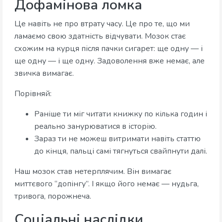
Дофамінова ломка
Це навіть не про втрату часу. Це про те, що ми
ламаємо свою здатність відчувати. Мозок стає
схожим на курця після пачки сигарет: ще одну — і
ще одну — і ще одну. Задоволення вже немає, але
звичка вимагає.
Порівняй:
Раніше ти міг читати книжку по кілька годин і
реально занурюватися в історію.
Зараз ти не можеш витримати навіть статтю
до кінця, пальці самі тягнуться свайпнути далі.
Наш мозок став нетерплячим. Він вимагає
миттєвого “допінгу”. І якщо його немає — нудьга,
тривога, порожнеча.
Соціальні наслідки