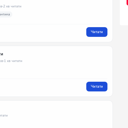
в
2 хв читати
антика
Читати
ти
ов
1 хв читати
Читати
итати