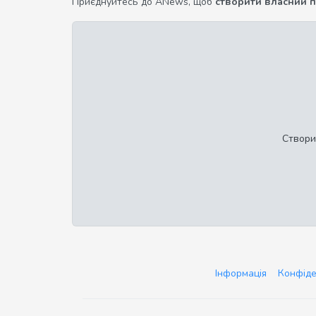
Приєднуйтесь до ANews, щоб
створити власний 
Створи
Інформація
Конфіде