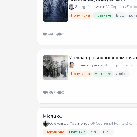
George Y. Lawlett
05 Серпень
Любо
Популярна
Новеньке
Вірш
ром
2
52
0
Можна про кохання помовча
Неоніла Гуменюк
06 Серпень
Люб
Популярна
Новеньке
Любов
0
22
0
Місяцю...
Олександр Харитонов
06 Серпень
Музика
2 хв ч
Популярна
Новеньке
пісні
Вірш