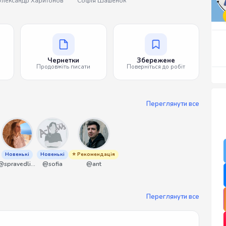
лександр Харитонов
Софія Шашенок
Чернетки
Збережене
Продовжіть писати
Поверніться до робіт
Переглянути все
Новенькі
Новенькі
⭐ Рекомендація
@spravedliwa
@sofia
@ant
Переглянути все