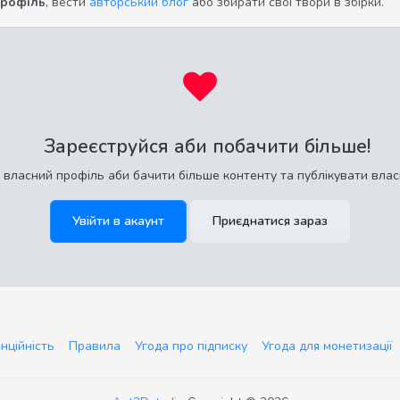
профіль
, вести
авторський блог
або збирати свої твори в збірки.
Зареєструйся аби побачити більше!
 власний профіль аби бачити більше контенту та публікувати влас
Увійти в акаунт
Приєднатися зараз
нційність
Правила
Угода про підписку
Угода для монетизації