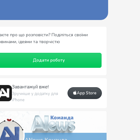
аєте про що розповісти? Поділіться своїми
овинами, ідеями та творчістю
Додати роботу
Завантажуй вже!
App Store
Зручніше у додатку для
iPhone
ANews Команда