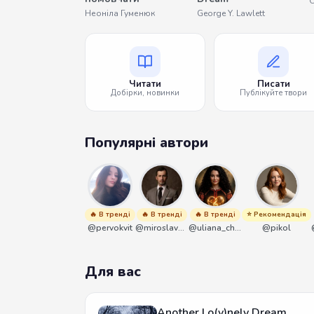
О
Неоніла Гуменюк
George Y. Lawlett
Читати
Писати
Добірки, новинки
Публікуйте твори
Популярні автори
🔥 В тренді
🔥 В тренді
🔥 В тренді
⭐ Рекомендація
@pervokvit
@miroslavmaniyk
@uliana_chernenko
@pikol
Для вас
Another Lo(v)nely Dream