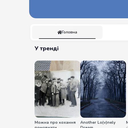
Головна
У тренді
Можна про кохання
Another Lo(v)nely
М
помовчати
Dream