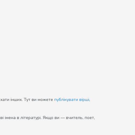
ихати інших. Тут ви можете
публікувати вірші
,
і імена в літературі. Якщо ви — вчитель, поет,