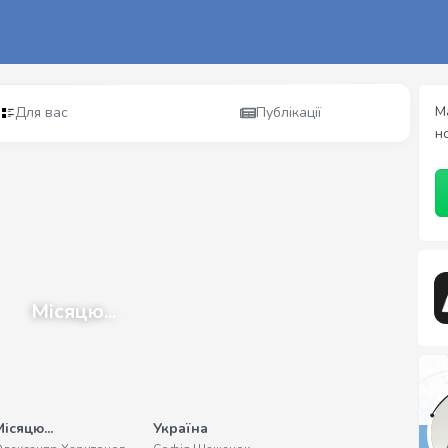
М
Для вас
Публікації
н
Місяцю...
ісяцю...
Україна