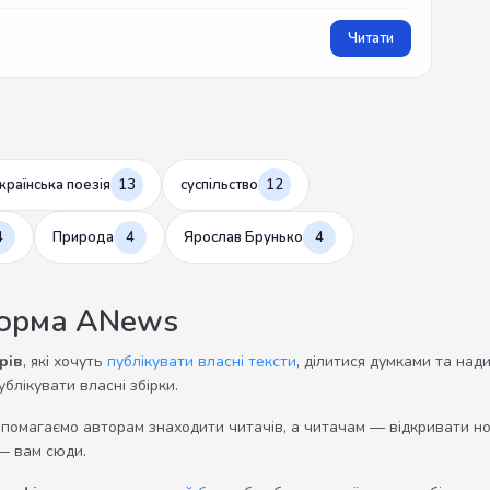
Читати
країнська поезія
13
суспільство
12
4
Природа
4
Ярослав Брунько
4
форма ANews
рів
, які хочуть
публікувати власні тексти
, ділитися думками та над
ублікувати власні збірки.
опомагаємо авторам знаходити читачів, а читачам — відкривати нов
— вам сюди.