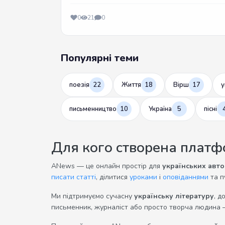
0
21
0
Популярні теми
поезія
22
Життя
18
Вірш
17
у
письменництво
10
Україна
5
пісні
Для кого створена плат
ANews — це онлайн простір для
українських авто
писати статті
, ділитися
уроками
і
оповіданнями
та п
Ми підтримуємо сучасну
українську літературу
, д
письменник, журналіст або просто творча людина 