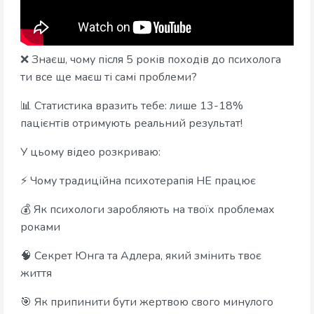
❌ Знаєш, чому після 5 років походів до психолога
ти все ще маєш ті самі проблеми?
📊 Статистика вразить тебе: лише 13-18%
пацієнтів отримують реальний результат!
У цьому відео розкриваю:
⚡ Чому традиційна психотерапія НЕ працює
💰 Як психологи заробляють на твоїх проблемах
роками
🧠 Секрет Юнга та Адлера, який змінить твоє
життя
🎯 Як припинити бути жертвою свого минулого