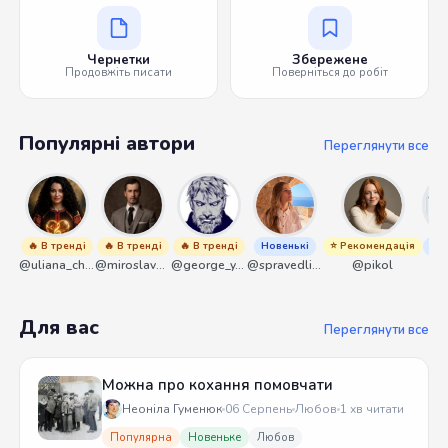
Чернетки
Збережене
Продовжіть писати
Поверніться до робіт
Популярні автори
Переглянути все
🔥 В тренді
🔥 В тренді
🔥 В тренді
Новенькі
⭐ Рекомендація
Нов
@uliana_chernenko
@miroslavmaniyk
@george_y_lawlett
@spravedliwa
@pikol
@s
Для вас
Переглянути все
Можна про кохання помовчати
Неоніла Гуменюк
06 Серпень
Любов
1 хв читати
Популярна
Новеньке
Любов