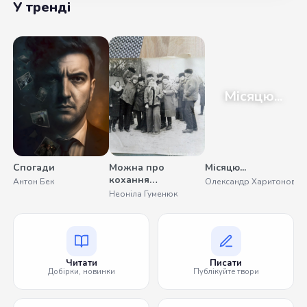
У тренді
Місяцю...
Спогади
Можна про
Місяцю...
кохання
Антон Бек
Олександр Харитонов
помовчати
Неоніла Гуменюк
Читати
Писати
Добірки, новинки
Публікуйте твори