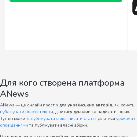
Для кого створена платформа
ANews
ANews — це онлайн простір для
українських авторів
, які хочуть
публікувати власні тексти
, ділитися думками та надихати інших.
Тут ви можете
публікувати вірші
,
писати статті
, ділитися
уроками
і
оповіданнями
та публікувати власні збірки.
Ми підтримуємо сучасну
українську літературу
, допомагаємо