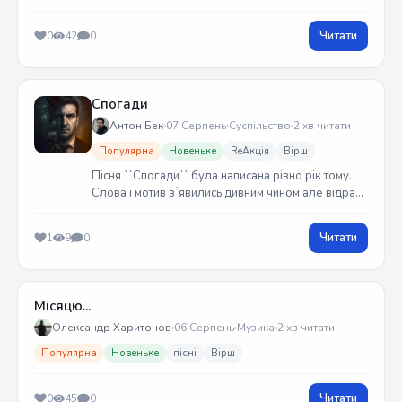
Читати
0
42
0
Спогади
Антон Бек
07 Серпень
Суспільство
2 хв читати
Популярна
Новеньке
ReАкція
Вірш
Пісня ``Спогади`` була написана рівно рік тому.
Слова і мотив зʼявились дивним чином але відразу
встиг записати на гітарі. Трек вийшов у жовтні
2025 року
Читати
1
9
0
Місяцю...
Олександр Харитонов
06 Серпень
Музика
2 хв читати
Популярна
Новеньке
пісні
Вірш
Читати
0
45
0