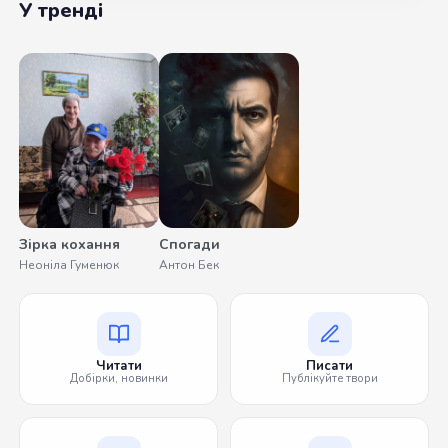
У тренді
Зірка кохання
Спогади
Неоніла Гуменюк
Антон Бек
Читати
Писати
Добірки, новинки
Публікуйте твори