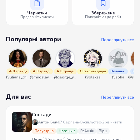
Чернетки
Збережене
Продовжіть писати
Поверніться до робіт
Популярні автори
Переглянути все
🔥 В тренді
🔥 В тренді
🔥 В тренді
⭐ Рекомендація
Новенькі
Нове
@uliana_chernenko
@miroslavmaniyk
@george_y_lawlett
@oleksa
@sofia
Для вас
Переглянути все
Спогади
Антон Бек
07 Серпень
Суспільство
2 хв читати
Популярна
Новеньке
ReАкція
Вірш
Пісня ``Спогади`` була написана рівно рік тому.