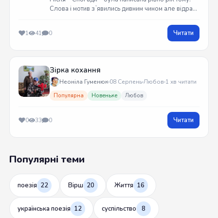
Слова і мотив зʼявились дивним чином але відразу
встиг записати на гітарі. Трек вийшов у жовтні
2025 року
Читати
1
41
0
Зірка кохання
Неоніла Гуменюк
08 Серпень
Любов
1 хв читати
Популярна
Новеньке
Любов
Читати
0
33
0
Популярні теми
поезія
22
Вірш
20
Життя
16
українська поезія
12
суспільство
8