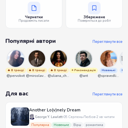
Чернетки
Збережене
Продовжіть писати
Поверніться до робіт
Популярні автори
Переглянути все
🔥 В тренді
🔥 В тренді
🔥 В тренді
⭐ Рекомендація
Новенькі
Нов
@pervokvit
@miroslavmaniyk
@uliana_chernenko
@ant
@spravedliwa
@s
Для вас
Переглянути все
Another Lo(v)nely Dream
George Y. Lawlett
05 Серпень
Любов
2 хв читати
Популярна
Новеньке
Вірш
романтика