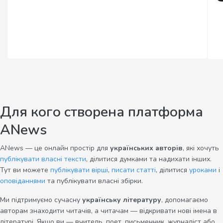
Для кого створена платформа
ANews
ANews — це онлайн простір для
українських авторів
, які хочуть
публікувати власні тексти
, ділитися думками та надихати інших.
Тут ви можете
публікувати вірші
,
писати статті
, ділитися
уроками
і
оповіданнями
та публікувати власні збірки.
Ми підтримуємо сучасну
українську літературу
, допомагаємо
авторам знаходити читачів, а читачам — відкривати нові імена в
літературі. Якщо ви — вчитель, поет, письменник, журналіст або