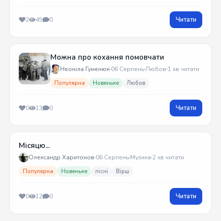
Читати
2
45
0
Можна про кохання помовчати
Неоніла Гуменюк
06 Серпень
Любов
1 хв читати
Популярна
Новеньке
Любов
Читати
0
13
0
Місяцю...
Олександр Харитонов
06 Серпень
Музика
2 хв читати
Популярна
Новеньке
пісні
Вірш
Читати
0
12
0