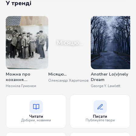
У тренді
Місяцю...
Можна про
Місяцю...
Another Lo(v)nely
У
кохання
Dream
Олександр Харитонов
С
помовчати
Неоніла Гуменюк
George Y. Lawlett
Читати
Писати
Добірки, новинки
Публікуйте твори