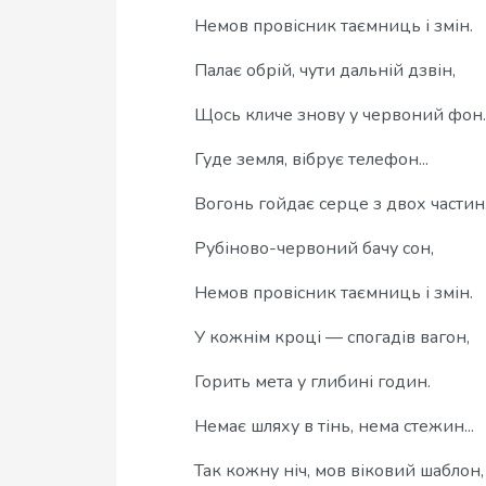
Немов провісник таємниць і змін.
Палає обрій, чути дальній дзвін,
Щось кличе знову у червоний фон.
Гуде земля, вібрує телефон...
Вогонь гойдає серце з двох частин
Рубіново-червоний бачу сон,
Немов провісник таємниць і змін.
У кожнім кроці — спогадів вагон,
Горить мета у глибині годин.
Немає шляху в тінь, нема стежин...
Так кожну ніч, мов віковий шаблон,