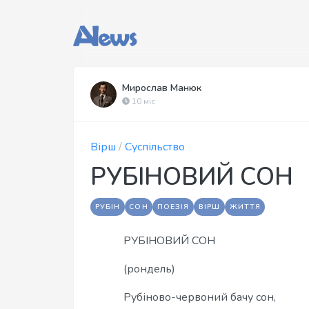
Мирослав Манюк
10 міс
Вірш
/
Суспільство
РУБІНОВИЙ СОН
РУБІН
СОН
ПОЕЗІЯ
ВІРШ
ЖИТТЯ
РУБІНОВИЙ СОН
(рондель)
Рубіново-червоний бачу сон,