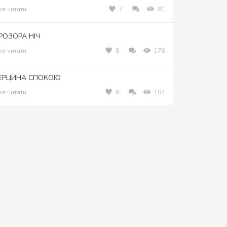
хв читати
7
81
РОЗОРА НІЧ
хв читати
8
176
ЕРЦИНА СПОКОЮ
хв читати
6
104