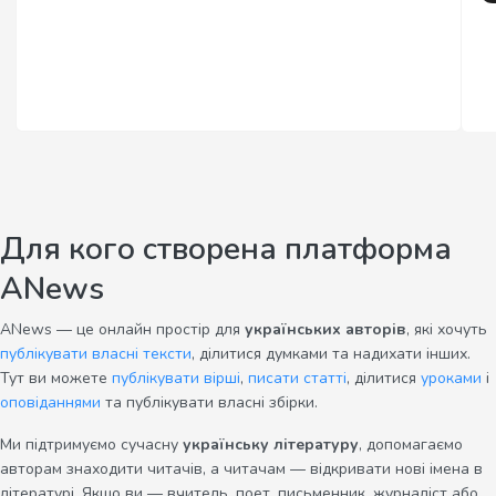
Для кого створена платформа
ANews
ANews — це онлайн простір для
українських авторів
, які хочуть
публікувати власні тексти
, ділитися думками та надихати інших.
Тут ви можете
публікувати вірші
,
писати статті
, ділитися
уроками
і
оповіданнями
та публікувати власні збірки.
Ми підтримуємо сучасну
українську літературу
, допомагаємо
авторам знаходити читачів, а читачам — відкривати нові імена в
літературі. Якщо ви — вчитель, поет, письменник, журналіст або