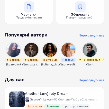
Чернетки
Збережене
Продовжіть писати
Поверніться до робіт
Популярні автори
Переглянути все
🔥 В тренді
🔥 В тренді
🔥 В тренді
Новенькі
⭐ Рекомендація
⭐ Р
@pervokvit
@miroslavmaniyk
@uliana_chernenko
@spravedliwa
@ant
Для вас
Переглянути все
Another Lo(v)nely Dream
George Y. Lawlett
05 Серпень
Любов
2 хв читати
Популярна
Новеньке
Вірш
романтика