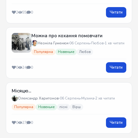
Читати
2
55
0
Можна про кохання помовчати
Неоніла Гуменюк
06 Серпень
Любов
1 хв читати
Популярна
Новеньке
Любов
Читати
0
24
0
Місяцю...
Олександр Харитонов
06 Серпень
Музика
2 хв читати
Популярна
Новеньке
пісні
Вірш
Читати
0
27
0