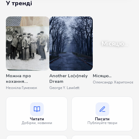
У тренді
Місяцю...
Можна про
Another Lo(v)nely
Місяцю...
У
кохання
Dream
Олександр Харитонов
С
помовчати
Неоніла Гуменюк
George Y. Lawlett
Читати
Писати
Добірки, новинки
Публікуйте твори