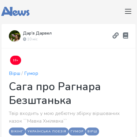
Дар'я Дарвел
10 міс
18+
Вірш
/
Гумор
Сага про Рагнара
Безштанька
Твір входить у мою дебютну збірку віршованих
казок ``Мавка Хмілявка``
ВІКІНГ
УКРАЇНСЬКА ПОЕЗІЯ
ГУМОР
ВІРШ