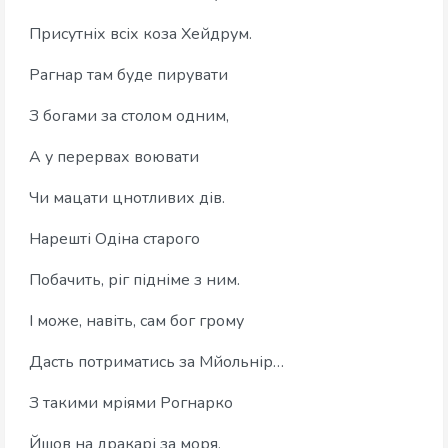
Присутніх всіх коза Хейдрум.
Рагнар там буде пирувати
З богами за столом одним,
А у перервах воювати
Чи мацати цнотливих дів.
Нарешті Одіна старого
Побачить, ріг підніме з ним.
І може, навіть, сам бог грому
Дасть потриматись за Мйольнір…
З такими мріями Рогнарко
Йшов на дракарі за моря,