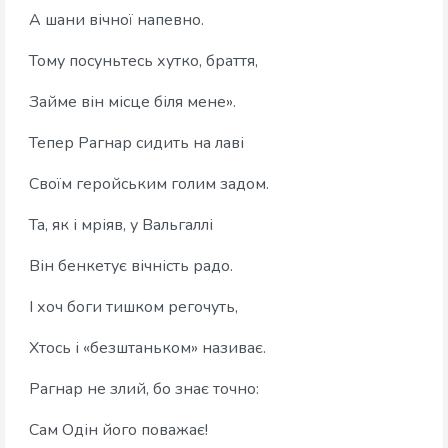
А шани вічної напевно.
Тому посуньтесь хутко, браття,
Займе він місце біля мене».
Тепер Рагнар сидить на лаві
Своїм геройським голим задом.
Та, як і мріяв, у Вальгаллі
Він бенкетує вічність радо.
І хоч боги тишком регочуть,
Хтось і «безштаньком» називає.
Рагнар не злий, бо знає точно:
Сам Одін його поважає!