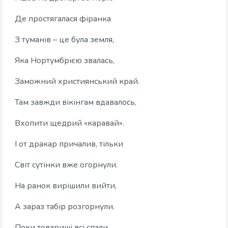
Де простягалася фіранка
З туманів – це була земля,
Яка Нортумбрією звалась,
Заможний християнський край.
Там завжди вікінгам вдавалось,
Вхопити щедрий «каравай».
І от дракар причалив, тільки
Світ сутінки вже огорнули.
На ранок вирішили вийти,
А зараз табір розгорнули.
Поки товариші всі спали,