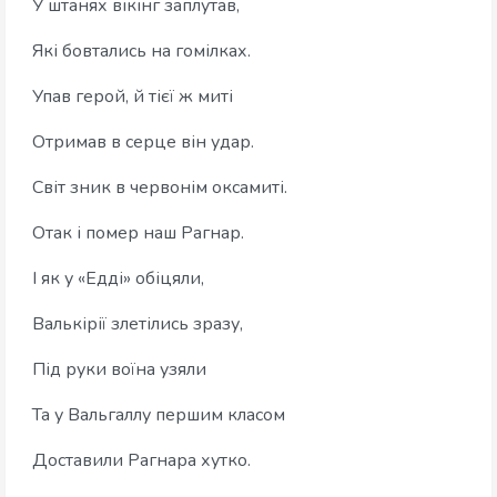
У штанях вікінг заплутав,
Які бовтались на гомілках.
Упав герой, й тієї ж миті
Отримав в серце він удар.
Світ зник в червонім оксамиті.
Отак і помер наш Рагнар.
І як у «Едді» обіцяли,
Валькірії злетілись зразу,
Під руки воїна узяли
Та у Вальгаллу першим класом
Доставили Рагнара хутко.