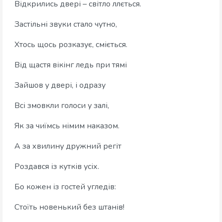
Відкрились двері – світло ллється.
Застільні звуки стало чутно,
Хтось щось розказує, сміється.
Від щастя вікінг ледь при тямі
Зайшов у двері, і одразу
Всі змовкли голоси у залі,
Як за чиїмсь німим наказом.
А за хвилину дружний регіт
Роздався із кутків усіх.
Бо кожен із гостей угледів:
Стоїть новенький без штанів!