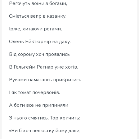
Регочуть воїни з богами,
Сміється вепр в казанку,
Ірже, хитаючи рогами,
Олень Ейктюрнір на даху.
Від сорому хоч провались
В Гельгейм Рагнар уже хотів.
Руками намагавсь прикритись
І як томат почервонів.
А боги все не припиняли
З нього сміятись, Тор кричить:
«Ви б хоч пелюстку йому дали,