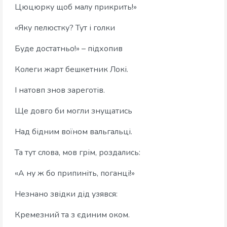
Цюцюрку щоб малу прикрить!»
«Яку пелюстку? Тут і голки
Буде достатньо!» – підхопив
Колеги жарт бешкетник Локі.
І натовп знов зареготів.
Ще довго би могли знущатись
Над бідним воїном вальгальці.
Та тут слова, мов грім, роздались:
«А ну ж бо припиніть, поганці!»
Незнано звідки дід узявся:
Кремезний та з єдиним оком.