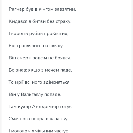
Рагнар був вікінгом завзятим,
Кидався в битви без страху.
І ворогів рубив проклятих,
Які траплялись на шляху.
Він смерті зовсім не боявся,
Бо знав: якщо з мечем паде,
То мрії всі його здійсняться:
Він у Вальгаллу попаде.
Там кухар Андхрімнір готує
Смачного вепра в казанку.
І молоком хмільним частує