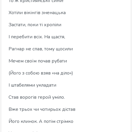
То ж християнськії сини!
Хотіли вікінгів зненацька
Застати, поки ті хропіли
І перебити всіх. На щастя,
Рагнар не спав, тому щосили
Мечем своїм почав рубати
(Його з собою взяв «на діло»)
І штабелями укладати
Став ворогів герой уміло.
Вже трьох чи чотирьох дістав
Його клинок. А потім стрімко