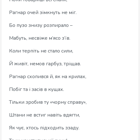
Рагнар очей зімкнуть не міг.
Бо пузо знизу розпирало –
Мабуть, несвіже м’ясо з’їв.
Коли терпіть не стало сили,
Й живіт, немов гарбуз, тріщав.
Рагнар схопився й, як на крилах,
Побіг та і засів в кущах.
Тільки зробив ту «чорну справу»,
Штани не встиг навіть вдягти,
Як чує, хтось підходить ззаду.