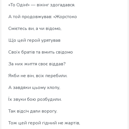
«То Одін!» — вікінг здогадався.
А той продовжував: «Жорстоко
Смієтесь ви, а чи відомо,
Що цей герой урятував
Своїх братів та вмить свідомо
За них життя своє віддав?
Якби не він, всіх перебили.
А завдяки цьому хлопу,
Їх звуки бою розбудили.
Так відсіч дали ворогу.
Тож цей герой гідний не жартів,