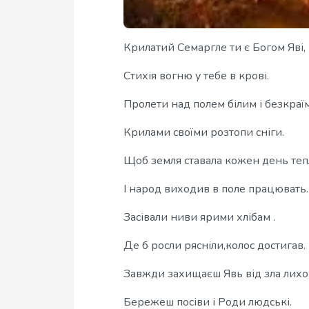
Крилатий Семаргле ти є Богом Яві,
Стихія вогню у тебе в крові.
Пролети над полем білим і безкраїм
Крилами своїми розтопи сніги.
Щоб земля ставала кожен день теп
І народ виходив в поле працювать.
Засівали ниви ярими хлібам .
Де б росли рясніли,колос достигав.
Завжди захищаєш Явь від зла лихо
Бережеш посіви і Роди людські.