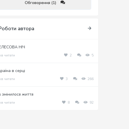
Обговорення (1)
Роботи автора
ЕЛЕСОВА НІЧ
хв читати
2
5
країна в серці
хв читати
3
266
к змінилося життя
хв читати
8
92