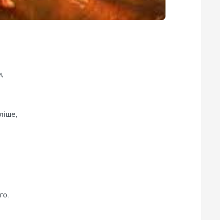
,
ліше,
го,