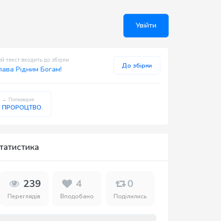
Увійти
й текст входить до збірки
До збірки
лава Рідним Богам!
← Попередня
ПРОРОЦТВО.
татистика
239
4
0
Переглядів
Вподобано
Поділились