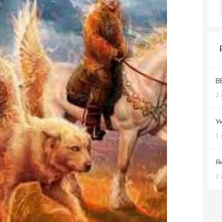
В
2 
У
1 
Я
2 