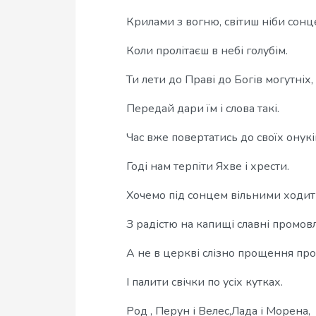
Крилами з вогню, світиш ніби сонц
Коли пролітаєш в небі голубім.
Ти лети до Праві до Богів могутніх,
Передай дари їм і слова такі.
Час вже повертатись до своїх онукі
Годі нам терпіти Яхве і хрести.
Хочемо під сонцем вільними ходит
З радістю на капищі славні промовл
А не в церкві слізно прощення про
І палити свічки по усіх кутках.
Род , Перун і Велес,Лада і Морена,