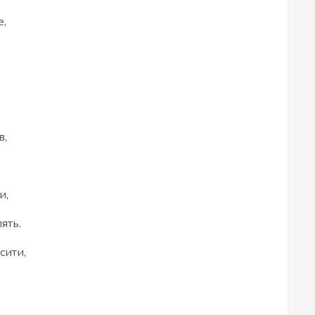
е,
в,
и,
ять.
сити,