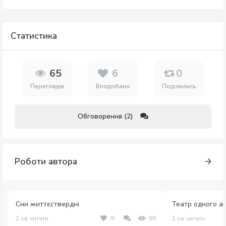
Статистика
65
6
0
Переглядів
Вподобано
Поділились
Обговорення (2)
Роботи автора
Сни життєствердні
Театр одного а
1 хв читати
9
99
1 хв читати