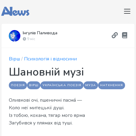
Інгулів Паливода
9 міс
Вірш
/
Психологія і відносини
Шановній музі
ПОЕЗІЯ
ВІРШ
УКРАЇНСЬКА ПОЕЗІЯ
МУЗА
НАТХНЕННЯ
Оливкові очі, пшеничні пасма́ —
​Коло неї митецькії душі.
​Із тобою, кохана, тягар мого ярма
​Загубився у плямах від туші.