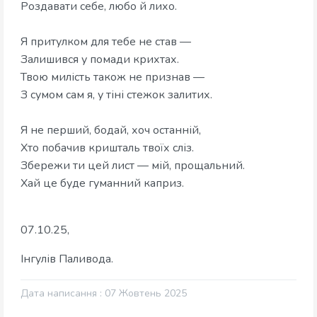
​Роздавати себе, любо й лихо.
Я притулком для тебе не став —
​Залишився у помади крихтах.
​Твою милість також не признав —
​З сумом сам я, у тіні стежок залитих.
​Я не перший, бодай, хоч останній,
​Хто побачив кришталь твоїх сліз.
​Збережи ти цей лист — мій, прощальний.
​Хай це буде гуманний каприз.
07.10.25,
Інгулів Паливода.
Дата написання : 07 Жовтень 2025