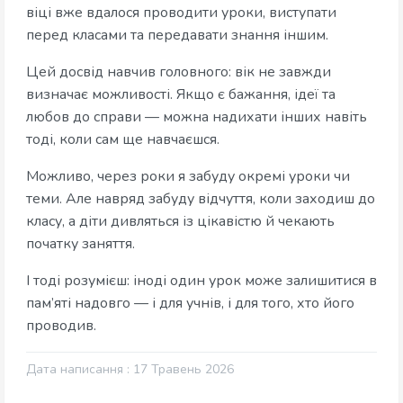
віці вже вдалося проводити уроки, виступати
перед класами та передавати знання іншим.
Цей досвід навчив головного: вік не завжди
визначає можливості. Якщо є бажання, ідеї та
любов до справи — можна надихати інших навіть
тоді, коли сам ще навчаєшся.
Можливо, через роки я забуду окремі уроки чи
теми. Але навряд забуду відчуття, коли заходиш до
класу, а діти дивляться із цікавістю й чекають
початку заняття.
І тоді розумієш: іноді один урок може залишитися в
пам’яті надовго — і для учнів, і для того, хто його
проводив.
Дата написання : 17 Травень 2026