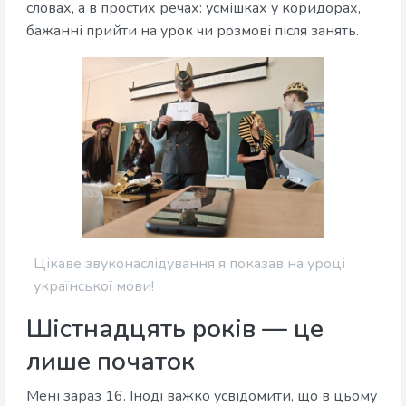
словах, а в простих речах: усмішках у коридорах,
бажанні прийти на урок чи розмові після занять.
Цікаве звуконаслідування я показав на уроці
української мови!
Шістнадцять років — це
лише початок
Мені зараз 16. Іноді важко усвідомити, що в цьому