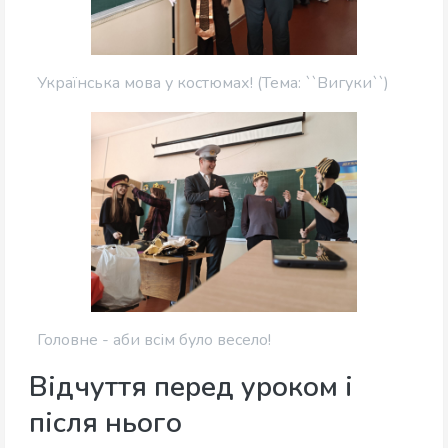
Українська мова у костюмах! (Тема: ``Вигуки``)
Головне - аби всім було весело!
Відчуття перед уроком і
після нього