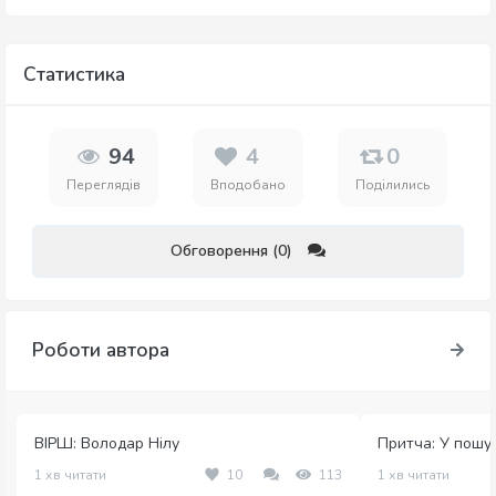
Статистика
94
4
0
Переглядів
Вподобано
Поділились
Обговорення (0)
Роботи автора
ВІРШ: Володар Нілу
Притча: У пошука
1 хв читати
10
113
1 хв читати