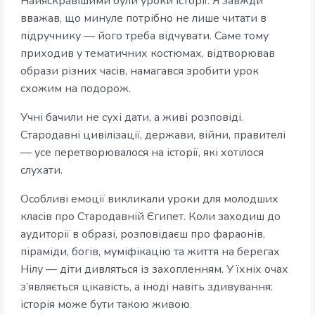
Найяскравішими були уроки історії. Я завжди
вважав, що минуле потрібно не лише читати в
підручнику — його треба відчувати. Саме тому
приходив у тематичних костюмах, відтворював
образи різних часів, намагався зробити урок
схожим на подорож.
Учні бачили не сухі дати, а живі розповіді.
Стародавні цивілізації, держави, війни, правителі
— усе перетворювалося на історії, які хотілося
слухати.
Особливі емоції викликали уроки для молодших
класів про Стародавній Єгипет. Коли заходиш до
аудиторії в образі, розповідаєш про фараонів,
піраміди, богів, муміфікацію та життя на берегах
Нілу — діти дивляться із захопленням. У їхніх очах
з’являється цікавість, а іноді навіть здивування:
історія може бути такою живою.