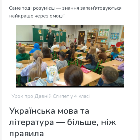
Саме тоді розумієш — знання запам’ятовуються
найкраще через емоції.
Урок про Давній Єгипет у 4 класі
Українська мова та
література — більше, ніж
правила