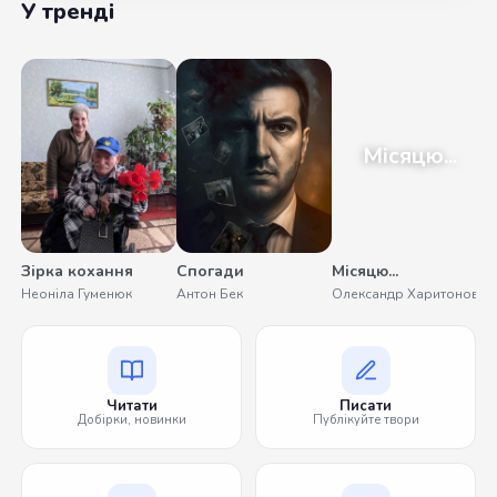
У тренді
Місяцю...
Зірка кохання
Спогади
Місяцю...
Неоніла Гуменюк
Антон Бек
Олександр Харитонов
Читати
Писати
Добірки, новинки
Публікуйте твори