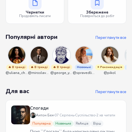
Чернетки
Збережене
Продовжіть писати
Поверніться до робіт
Популярні автори
Переглянути все
🔥 В тренді
🔥 В тренді
🔥 В тренді
Новенькі
⭐ Рекомендація
Нов
@uliana_chernenko
@miroslavmaniyk
@george_y_lawlett
@spravedliwa
@pikol
@s
Для вас
Переглянути все
Спогади
Антон Бек
07 Серпень
Суспільство
2 хв читати
Популярна
Новеньке
ReАкція
Вірш
Пісня ``Спогади`` була написана рівно рік тому.